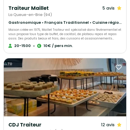
Traiteur Maillet
5 avis
La Queue-en-Brie (94)
Gastronomique • Français Traditionnel • Cuisine régionale
Maison créée en 1975, Maillet Traiteur est spécialisé dans l'évènementiel et
vous propose tous type de buffet, de cocktail, de plateau repas et repas
assis. Des produits beaux et frais, des cuissons et assaisonnements
adaptés, le tout fait maison par notre chef de cuisine expérimenté!
20-1500
•
10€ / pers min.
Recettes élégantes, parfois oubliées et souvent surprenantes, toujours
très savoureuses, Maillet Traiteur associe passion pour la restauration
gastronomique, mais aussi l'expérience de professionnels de
l'organisation de réception.
CDJ Traiteur
12 avis