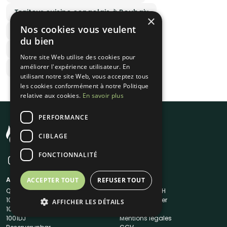
Traiteur cuisine congolais à Roubaix
×
Nos cookies vous veulent
Traiteur cuisine grec à Roubaix
du bien
Traiteur cuisine mexicain à Roubaix
Notre site Web utilise des cookies pour
améliorer l'expérience utilisateur. En
Traiteur cuisine vietnamien à Roubaix
utilisant notre site Web, vous acceptez tous
les cookies conformément à notre Politique
relative aux cookies.
En savoir plus
PERFORMANCE
CIBLAGE
FONCTIONNALITÉ
A propos
Liens utiles
ACCEPTER TOUT
REFUSER TOUT
Qui sommes-nous ?
Traiteur en 48H
1001Salles
Nous contacter
AFFICHER LES DÉTAILS
1001Salles PRO
FAQ
1001DJ
Mentions légales