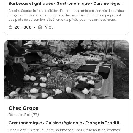
Barbecue et grillades • Gastronomique • Cuisine régionale
Cocotte Sacrée Traiteur a été fondée par deux amis passionnés de cuisine
française. Nous avons commencé notre aventure culinaire en proposant
des plats de saison lors d'événements privés pour nos amis et notre
famille. Forts de l'enthousiasme de nos convives, nous avons décidé de
20-1000
•
N.C.
créer notre entreprise de traiteur événementiel.
Chez Graze
Bois-le-Roi (77)
Gastronomique • Cuisine régionale • Français Traditionnel
Chez Graze : "L'Art de la Santé Gourmande" Chez Graze nous ne sommes