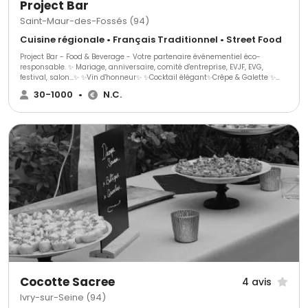
Project Bar
Saint-Maur-des-Fossés (94)
Cuisine régionale • Français Traditionnel • Street Food
Project Bar - Food & Beverage - Votre partenaire événementiel éco-
responsable. ✨ Mariage, anniversaire, comité d'entreprise, EVJF, EVG,
festival, salon...✨ ✨Vin d'honneur✨ ✨Cocktail élégant✨Crêpe & Galette ✨
Des boissons rafraîchissantes, des saveurs gourmandes et un
30-1000
•
N.C.
engagement envers l'environnement. Chez Project Bar, nous sommes fiers
de vous offrir une expérience unique et éco-responsable pour tous vos
événements.
Cocotte Sacree
4 avis
Ivry-sur-Seine (94)