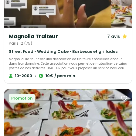
Magnolia Traiteur
7 avis
Paris 12 (75)
Street Food • Wedding Cake • Barbecue et grillades
Magnolia Traiteur c’est une association de traiteurs spécialisés chacun
dans leur domaine. Cette association nous permet de mutualiser certains
postes de nos activités TRAITEUR pour vous proposer un service beaucoup
plus performant à tous les niveaux, LES AVANTAGES pour mieux vous
10-2000
•
10€ / pers min.
servir : - Un standard commun pour une réponse immédiate à vos
demandes de devis - Des partenaires sélectionnés qui pourront répondre
à toutes vos demandes complémentaires sur le devis « multi-choix » que
nous vous enverrons. - Une qualité de produits irréprochables (consulter
les centaines d’avis de nos clients sur Magnolia Traiteur) - Les achats de
Promotion
matières premières de base mutualisées pour des coûts optimisés sur
nos devis - Des frais de publicité partagés pour descendre nos charges
fixes et vous proposer les meilleurs tarifs. - Une offre plus large avec un
seul interlocuteur « Magnolia Traiteur» - Des devis complet avec grâce à
nos partenaires « complémentaires » et spécialistes de l’événementiel,
avec toutes les options en complément que vous désirerez comme : Un
lieu, du matériel de location, de la sonorisation, du personnel de service,
un DJ, un photobooth, une location de verre, des jeux de lumières, etc… - Et