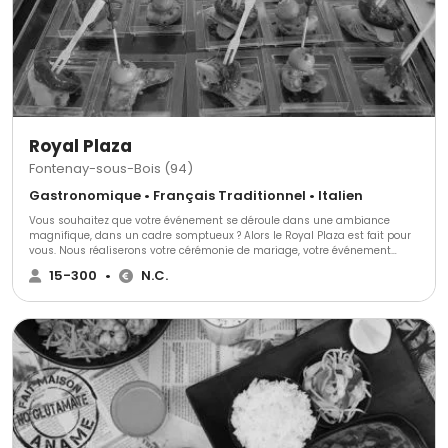
Royal Plaza
Fontenay-sous-Bois (94)
Gastronomique • Français Traditionnel • Italien
Vous souhaitez que votre événement se déroule dans une ambiance
magnifique, dans un cadre somptueux ? Alors le Royal Plaza est fait pour
vous. Nous réaliserons votre cérémonie de mariage, votre événement
d'entreprise, formidable et mémorable, dont tous vos convives se
15-300
•
N.C.
souviendront pendant de nombreuses années.