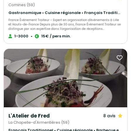
Comines (59)
Gastronomique • Cuisine régionale • Français Traditionnel
France Événement Traiteur - Expert en organisation d'événements à Lille
et Hauts-de-France Depuis plus de 30 ans, France Événement Traiteur se
distingue par son expertise dans l’organisation de réceptions
professionnelles et privées à Lille et dans toute la région des Hauts-de-
1-3000
•
15€ / pers min.
France. Spécialisé dans l'accompagnement des entreprises et des
institutions, notre service traiteur transforme vos événements en
expériences inoubliables. Faites confiance à notre savoir-faire pour
sublimer vos séminaires, conférences, soirées d’entreprise et toutes vos
occasions spéciales.
L'Atelier de Fred
8 avis
La Chapelle-d'Armentières (59)
Français Traditionnel • Cuisine régionale • Barbecue et grillades