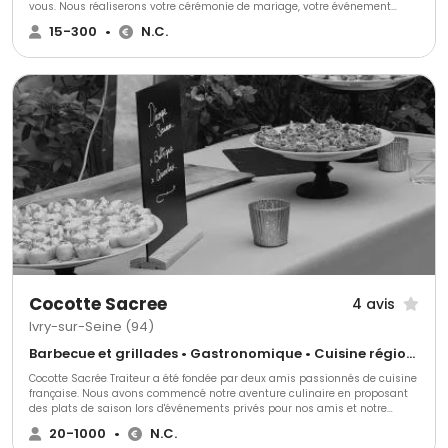
vous. Nous réaliserons votre cérémonie de mariage, votre événement
d'entreprise, formidable et mémorable, dont tous vos convives se
15-300
•
N.C.
souviendront pendant de nombreuses années.
Cocotte Sacree
4 avis
Ivry-sur-Seine (94)
Barbecue et grillades • Gastronomique • Cuisine régionale
Cocotte Sacrée Traiteur a été fondée par deux amis passionnés de cuisine
française. Nous avons commencé notre aventure culinaire en proposant
des plats de saison lors d'événements privés pour nos amis et notre
famille. Forts de l'enthousiasme de nos convives, nous avons décidé de
20-1000
•
N.C.
créer notre entreprise de traiteur événementiel.