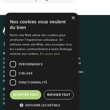
×
Nos cookies vous veulent
du bien
Notre site Web utilise des cookies pour
améliorer l'expérience utilisateur. En
utilisant notre site Web, vous acceptez tous
les cookies conformément à notre Politique
A propos
Liens utiles
relative aux cookies.
En savoir plus
Qui sommes-nous ?
Traiteur en 48H
1001Salles
Nous contacter
PERFORMANCE
1001Salles PRO
FAQ
1001DJ
Mentions légales
CIBLAGE
Reserverunbar
CGV
MP2
CGU
FONCTIONNALITÉ
Contacts
contact@1001traiteurs.com
ACCEPTER TOUT
REFUSER TOUT
11 Rue Maurice Grandcoing
94200 Ivry-sur-Seine
AFFICHER LES DÉTAILS