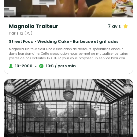
! 📍Nous nous déplaçons sur toute la région Vendéenne et au-delà pour
faire de votre événement un moment aussi délicieux qu’inoubliable.
Magnolia Traiteur
7 avis
Paris 12 (75)
Street Food • Wedding Cake • Barbecue et grillades
Magnolia Traiteur c’est une association de traiteurs spécialisés chacun
dans leur domaine. Cette association nous permet de mutualiser certains
postes de nos activités TRAITEUR pour vous proposer un service beaucoup
plus performant à tous les niveaux, LES AVANTAGES pour mieux vous
10-2000
•
10€ / pers min.
servir : - Un standard commun pour une réponse immédiate à vos
demandes de devis - Des partenaires sélectionnés qui pourront répondre
à toutes vos demandes complémentaires sur le devis « multi-choix » que
nous vous enverrons. - Une qualité de produits irréprochables (consulter
les centaines d’avis de nos clients sur Magnolia Traiteur) - Les achats de
matières premières de base mutualisées pour des coûts optimisés sur
nos devis - Des frais de publicité partagés pour descendre nos charges
fixes et vous proposer les meilleurs tarifs. - Une offre plus large avec un
seul interlocuteur « Magnolia Traiteur» - Des devis complet avec grâce à
nos partenaires « complémentaires » et spécialistes de l’événementiel,
avec toutes les options en complément que vous désirerez comme : Un
lieu, du matériel de location, de la sonorisation, du personnel de service,
un DJ, un photobooth, une location de verre, des jeux de lumières, etc… - Et
pour finir et surtout grâce à tout cela, vous l’aurez compris …des tarifs
attractifs pour la réalisation de votre événement !!! Magnolia Traiteur c’est
la réalisation de plus de 300 événements chaque année ! Nous vous