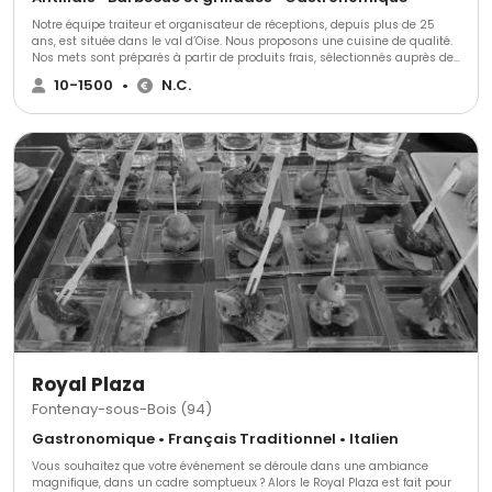
Notre équipe traiteur et organisateur de réceptions, depuis plus de 25
ans, est située dans le val d’Oise. Nous proposons une cuisine de qualité.
Nos mets sont préparés à partir de produits frais, sélectionnés auprès de
nos fournisseurs. Notre pâtissier est Meilleur Ouvrier de France. Nos
10-1500
•
N.C.
accords mets et vins ont été établis par un meilleur sommelier de France
et du Monde. Laissez-vous guider par le savoir-faire et la créativité de
Basilic Traiteur.
Royal Plaza
Fontenay-sous-Bois (94)
Gastronomique • Français Traditionnel • Italien
Vous souhaitez que votre événement se déroule dans une ambiance
magnifique, dans un cadre somptueux ? Alors le Royal Plaza est fait pour