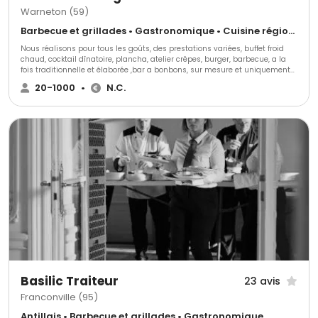
Warneton (59)
Barbecue et grillades • Gastronomique • Cuisine régionale
Nous réalisons pour tous les goûts, des prestations variées, buffet froid
chaud, cocktail dînatoire, plancha, atelier crêpes, burger, barbecue, a la
fois traditionnelle et élaborée ,bar a bonbons, sur mesure et uniquement
des produits frais. Sans oublier notre fameux Food Truck de Burgers fait
20-1000
•
N.C.
maison qui se déplace chez vous ou sur votre lieu de travail pour votre
plus grand plaisir.
Basilic Traiteur
23 avis
Franconville (95)
Antillais • Barbecue et grillades • Gastronomique