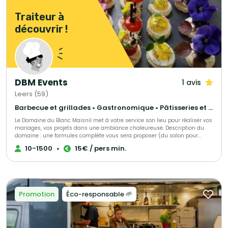
Traiteur à
découvrir !
DBM Events
1 avis
Leers (59)
Barbecue et grillades • Gastronomique • Pâtisseries et desserts
Le Domaine du Blanc Maisnil met à votre service son lieu pour réaliser vos
mariages, vos projets dans une ambiance chaleureuse. Description du
domaine : une formules complète vous sera proposer (du salon pour
accueillir vos invités au dancefloor…), un jardin (1200 m², 220 convives
10-1500
•
15€ / pers min.
max), une salle plus intimiste (50 convives max), salle fermée (65
convives max). Endroit fabuleux et chic pour le jour le plus important de
votre vie.
Promotion
Éco-responsable 🌱