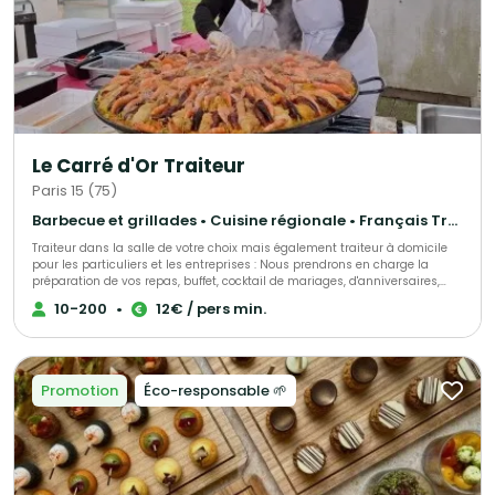
Le 17.45, notre mission est simple : sublimer vos événements avec des
produits de caractère et une ambiance qui rassemble.
Le Carré d'Or Traiteur
Paris 15 (75)
Barbecue et grillades • Cuisine régionale • Français Traditionnel
Traiteur dans la salle de votre choix mais également traiteur à domicile
pour les particuliers et les entreprises : Nous prendrons en charge la
préparation de vos repas, buffet, cocktail de mariages, d'anniversaires,
d'entrepises, ou simplement une livraison de votre met à domicile, sur
10-200
•
12€ / pers min.
votre lieu de travail ou de votre choix. Nous sélectionnons nos produits
avec le plus grand soin pour vous élaborer des univers gustatifs variés.
Qualité, fraîcheur et originalité sont les convictions qui nous animent.
Notre cuisine authentique vous régalera et surprendra les plus fin
gourmet. N'hésitez pas à faire appel à nos services ! Spécialistes de
Promotion
Éco-responsable 🌱
demandes de dernières minutes, nous saurons assurer votre événement
tel que : anniversaire surprise, deuil, fête de naissance et autres.