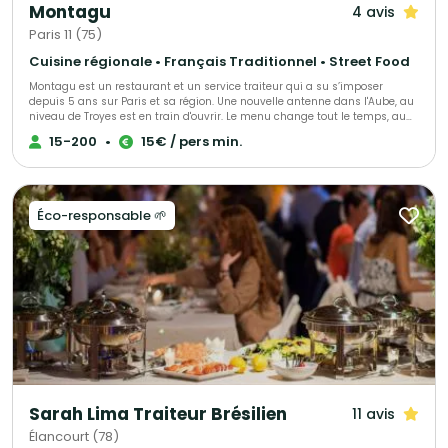
Montagu
4 avis
Paris 11 (75)
Cuisine régionale • Français Traditionnel • Street Food
Montagu est un restaurant et un service traiteur qui a su s’imposer
depuis 5 ans sur Paris et sa région. Une nouvelle antenne dans l'Aube, au
niveau de Troyes est en train d'ouvrir. Le menu change tout le temps, au
gré des saisons et des tendances mais surtout au gré de vos envies et de
15-200
•
15€ / pers min.
vos attentes. Que vous soyez amateur de viande ou de poisson,
végétarien ou vegan, Montagu saura vous concocter de grandes assiettes
à partager, des bouchées à manger avec les doigts ou encore des
plateaux repas. Pour déjeuner ou dîner, pour vos événements privés ou
professionnels, faites nous confiance
Éco-responsable 🌱
Sarah Lima Traiteur Brésilien
11 avis
Élancourt (78)