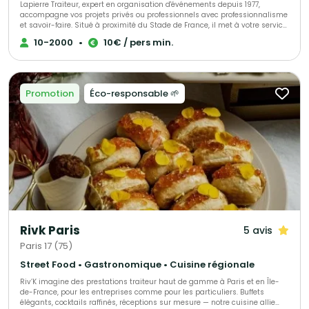
Lapierre Traiteur, expert en organisation d'événements depuis 1977,
accompagne vos projets privés ou professionnels avec professionnalisme
et savoir-faire. Situé à proximité du Stade de France, il met à votre service
une cuisine traditionnelle et d'exception, élaborée à partir de produits frais
10-2000
•
10€ / pers min.
et locaux. Grâce à une équipe de collaborateurs expérimentés, Lapierre
Traiteur garantit une prestation culinaire de qualité. Acteur engagé, il
soutient activement l'emploi à travers ses initiatives associatives et
sociales.
Promotion
Éco-responsable 🌱
Rivk Paris
5 avis
Paris 17 (75)
Street Food • Gastronomique • Cuisine régionale
Riv’K imagine des prestations traiteur haut de gamme à Paris et en Île-
de-France, pour les entreprises comme pour les particuliers. Buffets
élégants, cocktails raffinés, réceptions sur mesure — notre cuisine allie