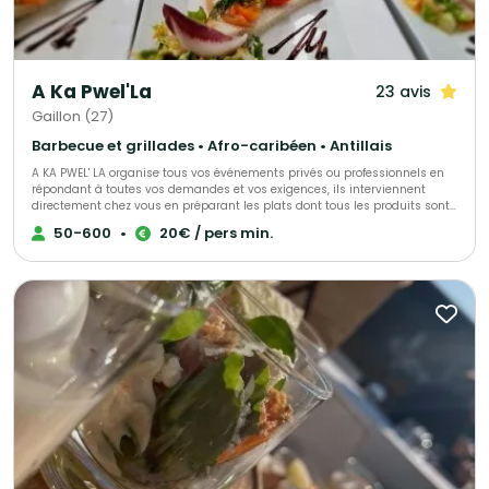
A Ka Pwel'La
23 avis
Gaillon (27)
Barbecue et grillades • Afro-caribéen • Antillais
A KA PWEL' LA organise tous vos événements privés ou professionnels en
répondant à toutes vos demandes et vos exigences, ils interviennent
directement chez vous en préparant les plats dont tous les produits sont
frais et antillais. Tout est personnalisable et ajustable selon vos envies.
50-600
•
20€ / pers min.