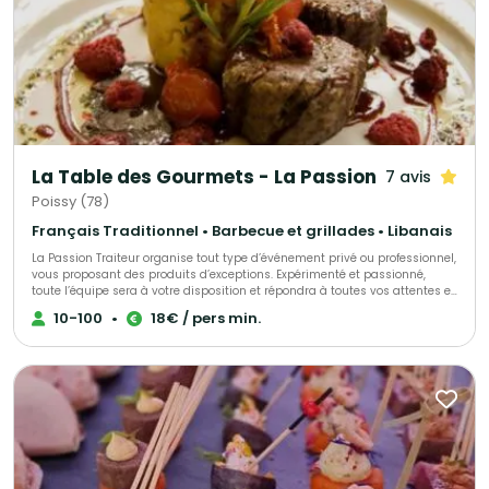
La Table des Gourmets - La Passion
7 avis
Poissy (78)
Français Traditionnel • Barbecue et grillades • Libanais
La Passion Traiteur organise tout type d’événement privé ou professionnel,
vous proposant des produits d’exceptions. Expérimenté et passionné,
toute l’équipe sera à votre disposition et répondra à toutes vos attentes et
envies, en s’adaptant à vos exigences. Tout est personnalisable. Nous
10-100
•
18€ / pers min.
travaillons non-stop, tous les jours de la semaine et nous nous
déplacerons dans le lieu que vous aurez choisi. Vous pouvez également
organiser votre réception dans les salons de la Passion.