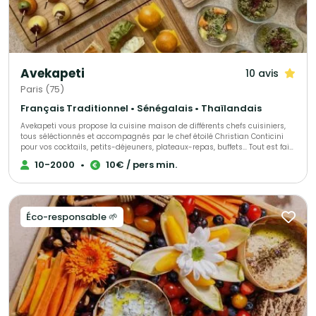
Avekapeti
10 avis
Paris (75)
Français Traditionnel • Sénégalais • Thaïlandais
Avekapeti vous propose la cuisine maison de différents chefs cuisiniers,
tous séléctionnés et accompagnés par le chef étoilé Christian Conticini
pour vos cocktails, petits-déjeuners, plateaux-repas, buffets... Tout est fait
maison, avec des produits frais, de saison livré en contenants
10-2000
•
10€ / pers min.
réutilisables 0 déchet ou recyclables en véhicules éléctriques. Du buffet
bonne franquette au semi-gastro en passant par l'animation culinaire ou
le bar à cocktail nous pourrons vous allouer le bon chef selon vos envies
et votre budget !
Éco-responsable 🌱