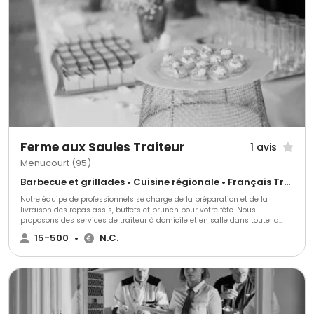
offre une expertise culinaire exceptionnelle pour vos événements. Que
vous organisiez un mariage, un baptême ou un anniversaire, notre équipe
s'engage à ravir vos invités avec des mets délicieux et personnalisés.
Contactez-nous pour des mises en bouche savoureuses et des buffets à
volonté. Découvrez le service d'un traiteur d'excellence à Cergy-Pontoise
pour sublimer vos réceptions.
Ferme aux Saules Traiteur
1 avis
Menucourt (95)
Barbecue et grillades • Cuisine régionale • Français Traditionnel
Notre équipe de professionnels se charge de la préparation et de la
livraison des repas assis, buffets et brunch pour votre fête. Nous
proposons des services de traiteur à domicile et en salle dans toute la
région Île-de-France. Faites confiance à notre équipe pour la préparation
15-500
•
N.C.
et la livraison de vos repas, buffets et brunch pour votre événement.