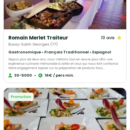
Romain Merlet Traiteur
10 avis
Bussy-Saint-Georges (77)
Gastronomique • Français Traditionnel • Espagnol
Depuis plus de deux ans, nous mettons tout en œuvre pour offrir une
expérience culinaire mémorable à celles et ceux qui nous font confiance.
Notre engagement repose sur la préparation de produits frais,
majoritairement sélectionnés auprès de producteurs locaux, afin de
30-5000
•
16€ / pers min.
garantir une qualité irréprochable. En tant que traiteur pour particuliers et
évènements professionnels en Ile-de-Fance, nous nous attachons à
proposer des formules adaptées à chaque occasion et à chaque budget.
Promotion