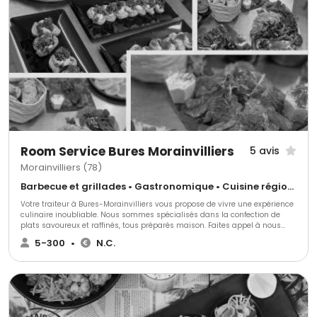
Room Service Bures Morainvilliers
5 avis
Morainvilliers (78)
Barbecue et grillades • Gastronomique • Cuisine régionale
Votre traiteur à Bures-Morainvilliers vous propose de vivre une expérience
culinaire inoubliable. Nous sommes spécialisés dans la confection de
plats savoureux et raffinés, tous préparés maison. Faites appel à nous
pour tous types d'événements. Nous proposons des plats à emporter et
5-300
•
N.C.
réalisons des commandes sur mesure.