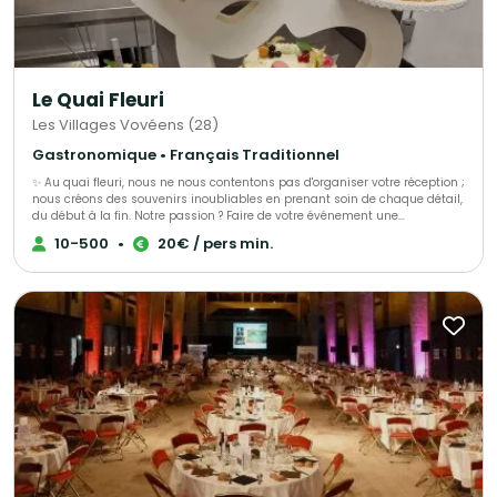
Le Quai Fleuri
Les Villages Vovéens (28)
Gastronomique • Français Traditionnel
✨ Au quai fleuri, nous ne nous contentons pas d'organiser votre réception ;
nous créons des souvenirs inoubliables en prenant soin de chaque détail,
du début à la fin. Notre passion ? Faire de votre événement une
célébration époustouflante qui restera gravée dans les mémoires ! 🌟
10-500
•
20€ / pers min.
Avec L'Atelier Traiteur, votre expert dédié en organisation d'événements
depuis 30 ans, bénéficiez d'un accompagnement personnalisé et d'une
écoute attentive à chaque étape de votre projet. Nous sommes là pour
transformer vos rêves en réalité, avec une touche de magie à chaque
moment !