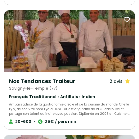
Nos Tendances Traiteur
2 avis
Savigny-le-Temple (77)
Français Traditionnel • Antillais • Indien
Ambassadrice de la gastronomie créole et de la cuisine du monde, Cheffe
Lyly, de son vrai nom Lydia BANGOU, est originaire de la Guadeloupe et
partage son talent culinaire avec passion. Diplômée en 2008 en Cuisiner
cursus adulte avec une Mention Complémentaire Traiteur, elle enchante
20-600
•
25€ / pers min.
les palais depuis des années. Lors du voyage culinaire "DOM TOM et
insulaires" organisé par Kissina Roots le 31 janvier 2019, elle a
impressionné les convives de l'ambassade du Congo. Depuis le 6
septembre 2019, l'équipe de SMS Artists lui confie la direction culinaire du