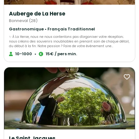
Auberge de La Herse
Bonneval (28)
Gastronomique • Français Traditionnel
✨ À La Herse, nous ne nous contentons pas d'organiser votre réception;
nous créons des souvenirs inoubliables en prenant soin de chaque détail,
du début à la fin. Notre passion ? Faire de votre événement une
célébration époustouflante qui restera gravée dans les mémoires ! 🌟 L'
10-1000
•
15€ / pers min.
Atelier Traiteur, votre expert dédié en organisation d'événements depuis
plus de 30 ans, bénéficiez d'un accompagnement personnalisé et d'une
écoute attentive à chaque étape de votre projet. Nous sommes là pour
transformer vos rêves en réalité, avec une touche de magie à chaque
moment !
Le Saint Jacques