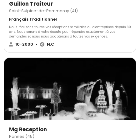
Guillon Traiteur
Saint-Sulpice-de-Pommeray (41)
Français Traditionnel
Nous réalisons toutes vos réceptions familiales ou d’entreprises depuis 30
ans. Nous serons à votre écoute pour répondre exactement à vos
demandes et nous nous adapterons à toutes vos exigences.
10-2000
•
N.C.
Mg Reception
Pannes (45)