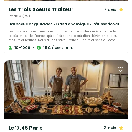
Les Trois Soeurs Traiteur
7 avis
Paris 8 (75)
Barbecue et grillades • Gastronomique • Pâtisseries et desserts
Les Trois Sœurs est une maison traiteur et décorateur événementielle
basée en Île-de-France, spécialisée dans la création d’événements sur
mesure et raffinés. Nous allions savoir-faire culinaire et sens du détail
décoratif pour sublimer mariages, fiançailles et autres célébrations
10-1000
•
15€ / pers min.
privées, tout comme séminaires, inauguration et autre type d'événements
d’entreprise. Chaque prestation est pensée comme une expérience
unique, mêlant tradition et modernité, esthétique et saveurs. De la
décoration florale et scénographique à la gastronomie haut de gamme,
notre équipe met son expertise et sa passion au service de vos plus
beaux moments.
Le 17.45 Paris
3 avis