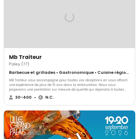
Mb Traiteur
Paley (77)
Barbecue et grillades • Gastronomique • Cuisine régionale
MB Traiteur vous accompagne pour toutes vos réceptions en vous offrant
une expérience de plus de 15 ans dans la restauration. Nous vous
proposons une prestation sur mesure de qualité qui répondra à toutes
vos demandes gourmandes. Quelque soit le type d'événement que vous
30-400
•
N.C.
souhaitez organiser, notre cuisine est élégament présentée et réalisée
avec des produits de qualité. Notre démarche est de vous proposer des
produits frais, fermiers et locaux. Nous travaillons avec des producteurs et
des artisans qui ont à coeur de conserver ce savoir-faire pour vous offrir
une qualité de produit excellente . MB TRAITEUR c'est le choix gourmand
pour que vos réceptions soient uniques. Du repas de mariage au Food-
Truck, nous vous proposons des formules originales pour vous
accompagner dans vos réceptions avec élégance et convivialité.