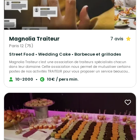
Magnolia Traiteur
7 avis
Paris 12 (75)
Street Food • Wedding Cake • Barbecue et grillades
Magnolia Traiteur c’est une association de traiteurs spécialisés chacun
dans leur domaine. Cette association nous permet de mutualiser certains
postes de nos activités TRAITEUR pour vous proposer un service beaucoup
plus performant à tous les niveaux, LES AVANTAGES pour mieux vous
10-2000
•
10€ / pers min.
servir : - Un standard commun pour une réponse immédiate à vos
demandes de devis - Des partenaires sélectionnés qui pourront répondre
à toutes vos demandes complémentaires sur le devis « multi-choix » que
nous vous enverrons. - Une qualité de produits irréprochables (consulter
les centaines d’avis de nos clients sur Magnolia Traiteur) - Les achats de
matières premières de base mutualisées pour des coûts optimisés sur
nos devis - Des frais de publicité partagés pour descendre nos charges
fixes et vous proposer les meilleurs tarifs. - Une offre plus large avec un
seul interlocuteur « Magnolia Traiteur» - Des devis complet avec grâce à
nos partenaires « complémentaires » et spécialistes de l’événementiel,
avec toutes les options en complément que vous désirerez comme : Un
lieu, du matériel de location, de la sonorisation, du personnel de service,
un DJ, un photobooth, une location de verre, des jeux de lumières, etc… - Et