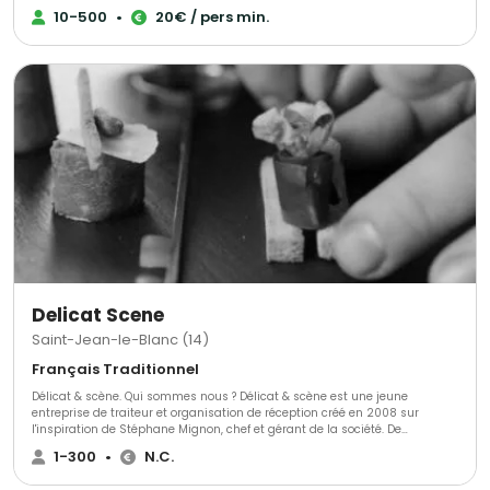
inoubliable.
10-500
•
20€ / pers min.
Delicat Scene
Saint-Jean-le-Blanc (14)
Français Traditionnel
Délicat & scène. Qui sommes nous ? Délicat & scène est une jeune
entreprise de traiteur et organisation de réception créé en 2008 sur
l'inspiration de Stéphane Mignon, chef et gérant de la société. De
formation universitaire, Stéphane Mignon est rapidement rattrapé par les
1-300
•
N.C.
gènes développé dans son histoire familiale, ceux des cuisiniers et
charcutiers au point d'abandonner les rêves de robe pour la passion de la