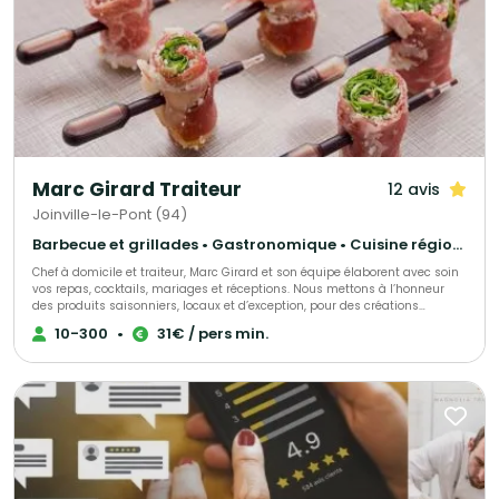
l’assurance d’avoir la prestation conforme à ce qui a été décidé
préalablement et donc d’envisager votre événement avec sérénité.
Professionnelle et passionnée, notre équipe à pour objectif de faire de
votre événement une exaltation des sens par un festival de couleurs et de
saveurs.
Marc Girard Traiteur
12 avis
Joinville-le-Pont (94)
Barbecue et grillades • Gastronomique • Cuisine régionale
Chef à domicile et traiteur, Marc Girard et son équipe élaborent avec soin
vos repas, cocktails, mariages et réceptions. Nous mettons à l’honneur
des produits saisonniers, locaux et d’exception, pour des créations
gourmandes et raffinées qui raviront vos convives. Engagés pour une
10-300
•
31€ / pers min.
cuisine responsable, nous soutenons la consommation durable des
produits de la mer grâce au programme Mr. Goodfish, garantissant ainsi
une gastronomie à la fois savoureuse et respectueuse de
l’environnement.