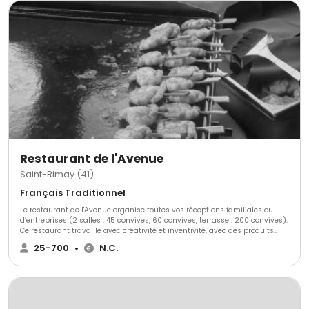
Restaurant de l'Avenue
Saint-Rimay (41)
Français Traditionnel
Le restaurant de l'Avenue organise toutes vos réceptions familiales ou
d’entreprises (2 salles : 45 convives, 60 convives, terrasse : 200 convives).
Ce restaurant travaille avec créativité et inventivité, avec des produits
savoureux et de qualité. Tout est personnalisable grâce au chef Rodolphe
25-700
•
N.C.
Lefort et il répondra à toutes vos demandes et s’adaptera à toutes vos
exigences. Tous les employés seront à vos côtés pour vous conseiller, vous
aider, vous soulager, afin de rendre cet événement inoubliable et unique.