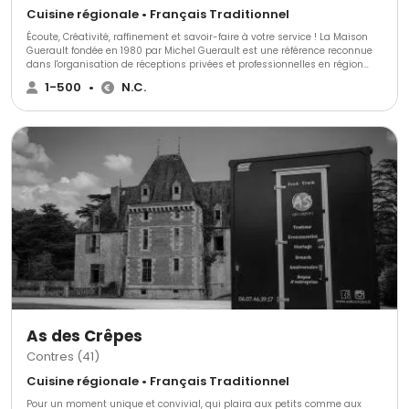
Cuisine régionale • Français Traditionnel
Écoute, Créativité, raffinement et savoir-faire à votre service ! La Maison
Guerault fondée en 1980 par Michel Guerault est une référence reconnue
dans l'organisation de réceptions privées et professionnelles en région
Centre et Parisienne. Découvrez une cuisine fraîche, goûteuse et inventive
1-500
•
N.C.
renouvelée perpétuellement. Quel que soit votre projet privé, entreprise ou
association, le Chef Sami Guerault vous accompagne tout au long de
l'organisation de votre événement. C'est cette exigence de qualité qui fait
aujourd'hui la réputation du Traiteur Pannois.
As des Crêpes
Contres (41)
Cuisine régionale • Français Traditionnel
Pour un moment unique et convivial, qui plaira aux petits comme aux