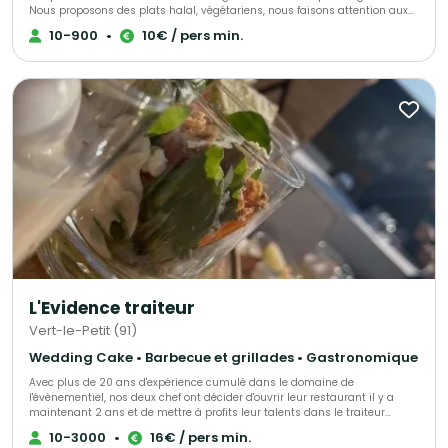
Nous proposons des plats halal, végétariens, nous faisons attention aux
personnes qui ont des allergies. Nous travaillons nos produits par nos
10-900
•
10€ / pers min.
soins, tout est fait maison dans la créativité et l’inventivité. Tout est
personnalisable et ajustable pour rendre ce moment unique.
L'Evidence traiteur
Vert-le-Petit (91)
Wedding Cake • Barbecue et grillades • Gastronomique
Avec plus de 20 ans d'expérience cumulé dans le domaine de
l'évènementiel, nos deux chef ont décider d'ouvrir leur restaurant il y a
maintenant 2 ans et de mettre à profits leur talents dans le traiteur
évènementiel afin de vous accompagner lors de vos évènements.
10-3000
•
16€ / pers min.