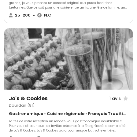
grands, je vous propose un concept original aux pures traditions
bretonnes. Que ce soit pour une soirée entre amis, une fête de famille, un
anniversaire, un repas associatif, un évènement d'entreprise ou tout autre
25-200
•
N.C.
évènement, je me déplace chez vous ou dans la salle de votre choix pour
vous faire déguster mes spécialités. Formé par l'un des meilleurs maîtres
crêpiers de France (Jean Philippe Moy, médaille d'argent de la galette
2010, 2014, 2016 puis galette d'or 2018) je vous propose des galettes et des
crêpes élaborées avec des produits de qualité.
Jo's & Cookies
1 avis
Dourdan (91)
Gastronomique • Cuisine régionale • Français Traditionnel
Faites de votre réception un rendez-vous gastronomique inoubliable !!!
Pour vous et pour tous les invités présents à la fête grâce à la complicité
de Jo's & Cookies. Jo's & Cookies aura pour unique but votre entière
satisfaction et votre bonheur à la découverte de vos mets. Ils apportent