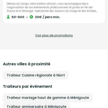
Délices du Congo, votre traiteur africain, vous accompagne dans
l’organisation de vos événements professionnels et privés en Île-de-
France et à l’étranger. Spécialiste des saveurs du Congo et des Antilles,
nous mettons également à l’honneur les délices culinaires de toute
50-600
•
20€ / pers min.
l’Afrique. Notre objectif : faire de votre projet une réussite totale, en vous
offrant une expérience gastronomique authentique et unique. Nos
prestations incluent : - La livraison de nos spécialités congolaises
directement à domicile. - L'animation d'ateliers culinaires, adaptés aux
amateurs comme aux experts. - Des services sur mesure dédiés aux
Voir plus de promotions
entreprises. Faites appel à Délices du Congo pour un voyage gustatif
inoubliable aux saveurs africaines.
Autres villes à proximité
Traiteur Cuisine régionale à Niort
Traiteurs par événement
Traiteur mariage haut de gamme à Ménigoute
Traiteur anniversaire à Ménigoute