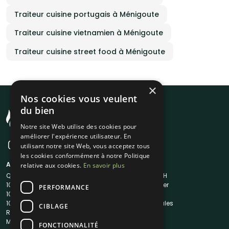
Traiteur cuisine portugais à Ménigoute
Traiteur cuisine vietnamien à Ménigoute
Traiteur cuisine street food à Ménigoute
×
Nos cookies vous veulent
du bien
Notre site Web utilise des cookies pour
améliorer l'expérience utilisateur. En
utilisant notre site Web, vous acceptez tous
les cookies conformément à notre Politique
A propos
Liens utiles
relative aux cookies.
En savoir plus
Qui sommes-nous ?
Traiteur en 48H
1001Salles
Nous contacter
PERFORMANCE
1001Salles PRO
FAQ
1001DJ
Mentions légales
CIBLAGE
Reserverunbar
CGV
MP2
CGU
FONCTIONNALITÉ