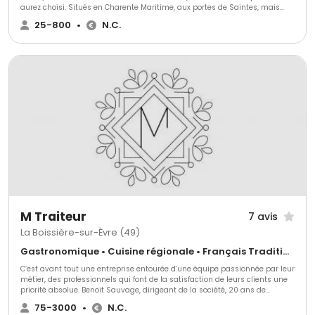
aurez choisi. Situés en Charente Maritime, aux portes de Saintes, mais
possibilité de déplacement dans la métropole. Depuis 2011 nous nous
25-800
•
N.C.
déplaçons en Ile de France avec nos camions frigorifiques afin de vous
faire connaitre nos produits Poitou Charentais.
M Traiteur
7 avis
La Boissière-sur-Èvre (49)
Gastronomique • Cuisine régionale • Français Traditionnel
C’est avant tout une entreprise entourée d’une équipe passionnée par leur
métier, des professionnels qui font de la satisfaction de leurs clients une
priorité absolue. Benoit Sauvage, dirigeant de la société, 20 ans de
carrière dans l’évènement, dont 15 ans en tant que directeur de salle au
75-3000
•
N.C.
sein du Val d’Evre Traiteur, décide à l’arrêt de l’activité de cette entreprise