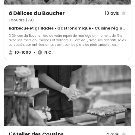
ô Délices du Boucher
10 avis
Thouars (79)
Barbecue et grillades • Gastronomique • Cuisine régionale
Ô Délices du Boucher fera de votre repas de mariage un moment de fête
avec ses mets gourmands et délicats. Du cocktail, avec ses apéritifs salés
ou sucrés, aux entrées, en passant par les plats de résistance et les
desserts, vos invités seront comblés par la fraîcheur de ses délicieux
10-1000
•
N.C.
produits régionaux de circuit court, sans oublier l'efficacité de son service.
L'Atelier des Cousins
4 avis