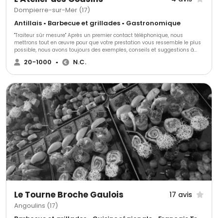
Dompierre-sur-Mer (17)
Antillais • Barbecue et grillades • Gastronomique
"Traiteur sûr mesure" Après un premier contact téléphonique, nous
mettrons tout en œuvre pour que votre prestation vous ressemble le plus
possible, nous avons toujours des exemples, conseils et suggestions à
vous apporter, mais le principe de notre service traiteur sur mesure est
20-1000
•
N.C.
que nous nous adapterons au mieux à vos demandes et au lieu de
réception choisi. Vous pourrez déguster nos propositions de devis dans
notre restaurant afin de pouvoir vous faire une idée et apporter toutes les
suggestions et modifications nécessaires . Nous nous efforçons de
travailler des produits frais et de saison. La filière locale est favorisée
autant que possible.
Le Tourne Broche Gaulois
17 avis
Angoulins (17)