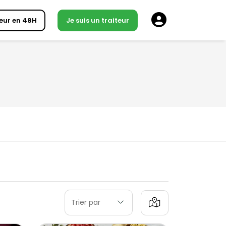
eur en 48H
Je suis un traiteur
Trier par