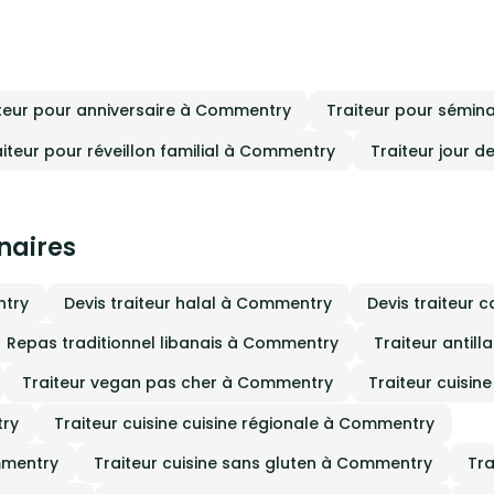
comme aux experts. - Des services sur
mesure dédiés aux entreprises. Faites
appel à Délices du Congo pour un
voyage gustatif inoubliable aux saveurs
africaines.
teur pour anniversaire à Commentry
Traiteur pour sémin
aiteur pour réveillon familial à Commentry
Traiteur jour 
inaires
ntry
Devis traiteur halal à Commentry
Devis traiteur
Repas traditionnel libanais à Commentry
Traiteur antil
Traiteur vegan pas cher à Commentry
Traiteur cuisin
try
Traiteur cuisine cuisine régionale à Commentry
ommentry
Traiteur cuisine sans gluten à Commentry
Tra