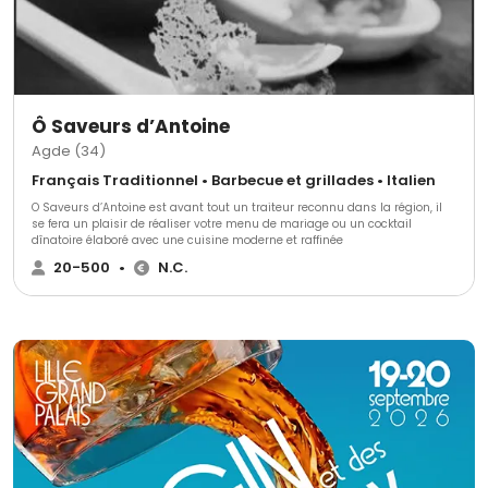
d’exception et laissez-nous créer pour vous une aventure gustative où
goût, élégance et émotion s’entrelacent.
Ô Saveurs d’Antoine
Agde (34)
Français Traditionnel • Barbecue et grillades • Italien
O Saveurs d’Antoine est avant tout un traiteur reconnu dans la région, il
se fera un plaisir de réaliser votre menu de mariage ou un cocktail
dînatoire élaboré avec une cuisine moderne et raffinée
20-500
•
N.C.