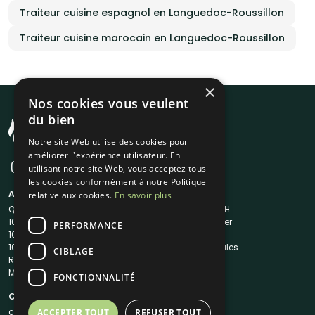
Traiteur cuisine espagnol en Languedoc-Roussillon
Traiteur cuisine marocain en Languedoc-Roussillon
×
Nos cookies vous veulent
du bien
Notre site Web utilise des cookies pour
améliorer l'expérience utilisateur. En
utilisant notre site Web, vous acceptez tous
les cookies conformément à notre Politique
A propos
Liens utiles
relative aux cookies.
En savoir plus
Qui sommes-nous ?
Traiteur en 48H
1001Salles
Nous contacter
PERFORMANCE
1001Salles PRO
FAQ
1001DJ
Mentions légales
CIBLAGE
Reserverunbar
CGV
MP2
CGU
FONCTIONNALITÉ
Contacts
contact@1001traiteurs.com
ACCEPTER TOUT
REFUSER TOUT