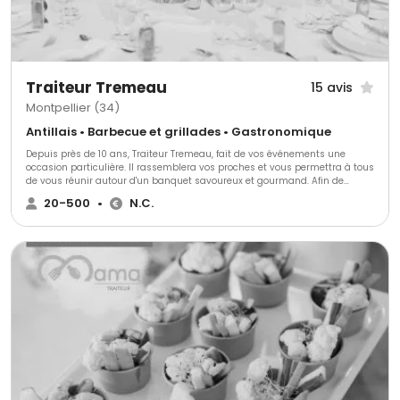
Traiteur Tremeau
15 avis
Montpellier (34)
Antillais • Barbecue et grillades • Gastronomique
Depuis près de 10 ans, Traiteur Tremeau, fait de vos événements une
occasion particulière. Il rassemblera vos proches et vous permettra à tous
de vous réunir autour d'un banquet savoureux et gourmand. Afin de
mettre toutes les chances de votre côté, Traiteur Tremeau vous garantit
20-500
•
N.C.
un service compétent et personnalisé pour combler toutes vos attentes.
En accord avec vos préférences et vos envies, le chef de cuisine Laurent
Tremeau et le chef de pâtisserie Franck Tremeau élaboreront pour vous un
menu qui ravira vos papilles et celles de vos invités. Ils mettront sur pied
un buffet gourmand et vous proposeront également des animations
culinaires étonnantes et gourmandes. Quelque soit la nature de votre
événement, Laetitia Tremeau sera en mesure de vous apporter une
solution satisfaisante.