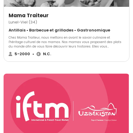
Mama Traiteur
Lunel-Viel (34)
Antillais • Barbecue et grillades • Gastronomique
Chez Mama Traiteur, nous mettons en avant le savoir culinaire et
l'héritage culturel de nos mamas. ​Nos mamas vous proposent des plats
du monde afin de vous faire découvrir leurs histoires. Elles vous
promettent de voyager au bout du monde. ​Chaque semaine, de nouveaux
5-2000
•
N.C.
plats sont proposés en pré-commandes sur notre site afin que vous
puissiez régaler vos convives et vos familles. ​Aux professionnels, nos
mamas proposent leurs services de prestations traiteur et d'organisation
d'événements. Car oui ! Depuis 2015, elles sont aussi expertes de
l'organisation d'événements pour professionnels.