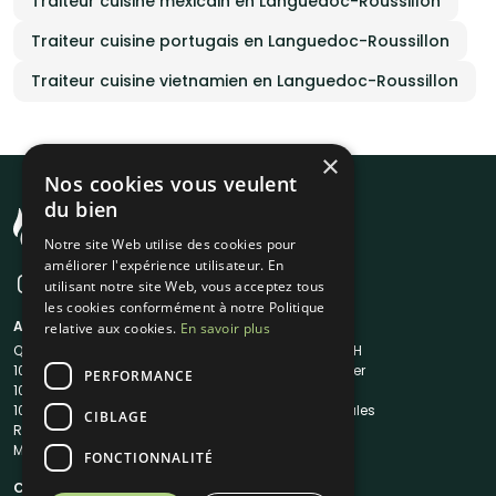
Traiteur cuisine mexicain en Languedoc-Roussillon
Traiteur cuisine portugais en Languedoc-Roussillon
Traiteur cuisine vietnamien en Languedoc-Roussillon
×
Nos cookies vous veulent
du bien
Notre site Web utilise des cookies pour
améliorer l'expérience utilisateur. En
utilisant notre site Web, vous acceptez tous
les cookies conformément à notre Politique
A propos
Liens utiles
relative aux cookies.
En savoir plus
Qui sommes-nous ?
Traiteur en 48H
1001Salles
Nous contacter
PERFORMANCE
1001Salles PRO
FAQ
1001DJ
Mentions légales
CIBLAGE
Reserverunbar
CGV
MP2
CGU
FONCTIONNALITÉ
Contacts