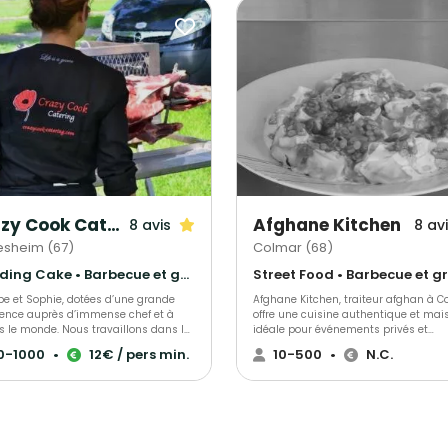
Crazy Cook Catering
Afghane Kitchen
8 avis
8 av
esheim (67)
Colmar (68)
Wedding Cake • Barbecue et grillades • Gastronomique
pe et Sophie, dotées d’une grande
Afghane Kitchen, traiteur afghan à C
ience auprès d’immense chef et à
offre une cuisine authentique et mai
s le monde. Nous travaillons dans la
idéale pour événements privés et
ion et l’imagination mélangeant
professionnels. Spécialisés en plats
0-1000
•
12€ / pers min.
10-500
•
N.C.
ne française avec les saveurs venus
traditionnels savoureux, nous
, de la Méditerranée ou de l’Orient…
garantissons un service sur-mesure 
proposons de la cuisine faite maison
une flexibilité remarquable. Notre obje
es produits saisonniers, locaux et de
est de transformer chaque événeme
é, nous travaillons sur place dans le
une expérience culinaire unique et
que vous aurez choisi. Nos menus sont
mémorable.