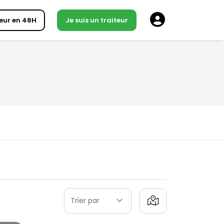
eur en 48H
Je suis un traiteur
Trier par