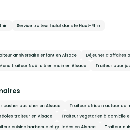
nalisables et faites selon vos
ces. Vous aurez un large choix de
 préparés en SHOW COOKING. Nous
 à vos côtés tout au long de la
ion. Que des produits sains et non
 de l’industrie. Nous acceptons
Rhin
Service traiteur halal dans le Haut-Rhin
rte quel challenge.
aiteur anniversaire enfant en Alsace
Déjeuner d’affaires 
Menu traiteur Noël clé en main en Alsace
Traiteur pour jo
inaires
ur casher pas cher en Alsace
Traiteur africain autour de 
créoles traiteur en Alsace
Traiteur vegetarien à domicile 
iteur cuisine barbecue et grillades en Alsace
Traiteur cu