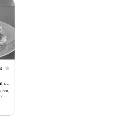
is
Street Food • Barbecue et grillades • Crêpes et galettes
olmar,
son,
et
ctif
nt en