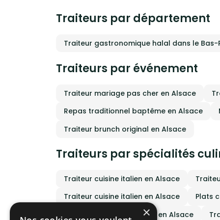
person
exigen
Traiteurs par département
plats
serons
récept
venus
Traiteur gastronomique halal dans le Bas-
n’impo
Traiteurs par événement
Traiteur mariage pas cher en Alsace
Tr
Repas traditionnel baptême en Alsace
Traiteur brunch original en Alsace
Traiteurs par spécialités cul
Traiteur cuisine italien en Alsace
Traite
Traiteur cuisine italien en Alsace
Plats 
×
Traiteur vegan à domicile en Alsace
Tra