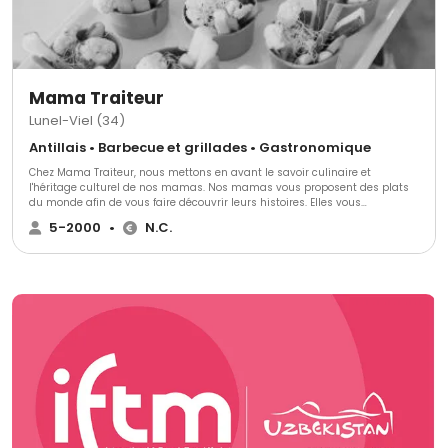
Mama Traiteur
Lunel-Viel (34)
Antillais • Barbecue et grillades • Gastronomique
Chez Mama Traiteur, nous mettons en avant le savoir culinaire et
l'héritage culturel de nos mamas. ​Nos mamas vous proposent des plats
du monde afin de vous faire découvrir leurs histoires. Elles vous
promettent de voyager au bout du monde. ​Chaque semaine, de nouveaux
5-2000
•
N.C.
plats sont proposés en pré-commandes sur notre site afin que vous
puissiez régaler vos convives et vos familles. ​Aux professionnels, nos
mamas proposent leurs services de prestations traiteur et d'organisation
d'événements. Car oui ! Depuis 2015, elles sont aussi expertes de
l'organisation d'événements pour professionnels.