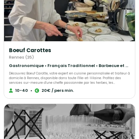
Boeuf Carottes
Rennes (35)
Gastronomique • Français Traditionnel • Barbecue et grillades
Découvrez Boeuf Carotte, votre expert en cuisine personnalisée et traiteur à
domicile à Rennes, disponible dans toute l'Ille-et-Vilaine. Profitez des
services sur-mesure d'une cheffe passionnée par les herbes, les
aromates, la cuisine traditionnelle française et la gastronomie
10-40
•
20€ / pers min.
méditerranéenne. Spécialisée dans les dîners en famille, les événements
spéciaux, les réceptions d'entreprise ou encore pour vous simplifier la vie
quotidienne, Boeuf Carotte propose des prestations adaptées à vos envies,
à vos attentes et à votre budget. Vivez une expérience culinaire unique en
découvrant de nouvelles saveurs et en créant des souvenirs mémorables
avec un service traiteur et cheffe à domicile de qualité. Faites confiance à
Boeuf Carotte pour transformer votre événement en un moment
exceptionnel.