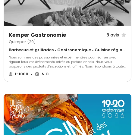
Kemper Gastronomie
8 avis
Quimper (29)
Barbecue et grillades • Gastronomique • Cuisine régionale
Nous sommes des passionnées et expérimentées pour réaliser avec
rigueur tous vos événements privés ou professionnels. Nous vous
proposons des produits d’exceptions et raffinés. Nous répondrons à toutes
vos demandes même les plus originales.
1-1000
•
N.C.