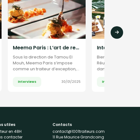
Meema Paris : L’art de revisiter la cuisine marocaine
Sous la direction de Tamou El
Bienvenue chez "Cou
Mouh, Meema Paris s’impose
Réunion", un traiteur 
comme un traiteur d’exception,
dans la cuisine réuni
mêlant traditions marocaines et
15 ans d'expérience 
influences modernes.
aux saveurs vibrantes
Interviews
Interviews
30/01/2025
couleurs de la Réuni
ns utiles
Contacts
iteur en 48H
contact@1001traiteurs.com
s contacter
11 Rue Maurice Grandcoing