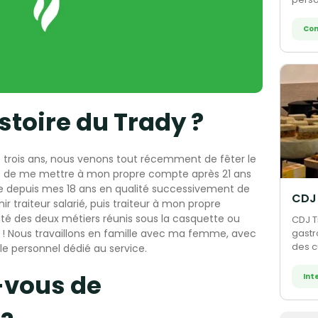
compl
Con
istoire du Trady ?
e trois ans, nous venons tout récemment de fêter le
idé de me mettre à mon propre compte après 21 ans
ille depuis mes 18 ans en qualité successivement de
nir traiteur salarié, puis traiteur à mon propre
é des deux métiers réunis sous la casquette ou
CDJ T
ur ! Nous travaillons en famille avec ma femme, avec
gastr
des c
 le personnel dédié au service.
inspi
Décou
-vous de
Int
son f
savoir
acco