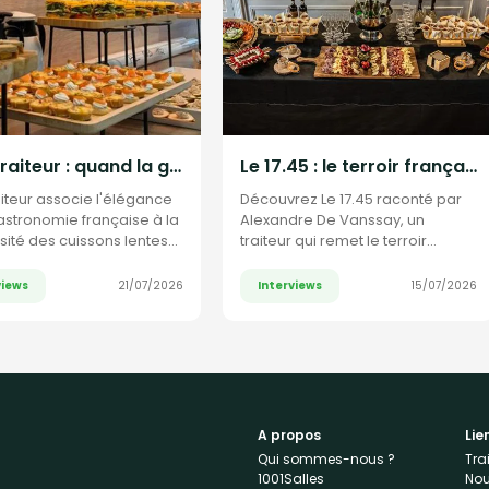
CDJ Traiteur : quand la gastronomie française rencontre l'esprit barbecue américain
Le 17.45 : le terroir français livré jusque chez vous
iteur associe l'élégance
Découvrez Le 17.45 raconté par
astronomie française à la
Alexandre De Vanssay, un
ité des cuissons lentes
traiteur qui remet le terroir
es inspirées du
français au centre de l'apéritif
ue américain. Découvrez
views
Interviews
21/07/2026
15/07/2026
ours et la vision de son
ur, Thomas Joly, entre
aire culinaire et
agnement sur mesure.
A propos
Lie
Qui sommes-nous ?
Tra
1001Salles
Nou