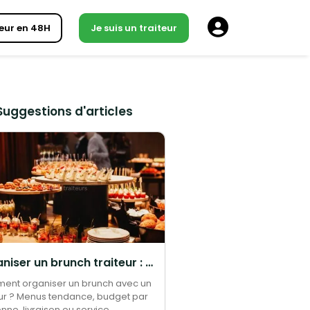
eur en 48H
Je suis un traiteur
Suggestions d'articles
Organiser un brunch traiteur : menus, budget et conseils pratiques 2026 | 1001 Traiteurs
nt organiser un brunch avec un
eur ? Menus tendance, budget par
nne, livraison ou service