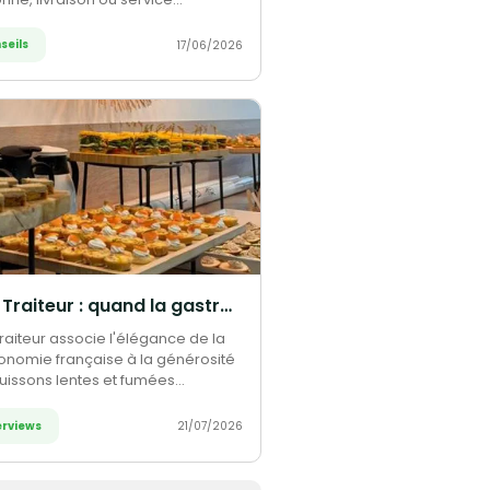
et… Tout ce qu'il faut savoir.
seils
17/06/2026
CDJ Traiteur : quand la gastronomie française rencontre l'esprit barbecue américain
raiteur associe l'élégance de la
onomie française à la générosité
uissons lentes et fumées
rées du barbecue américain.
vrez le parcours et la vision de
erviews
21/07/2026
ondateur, Thomas Joly, entre
-faire culinaire et
mpagnement sur mesure.