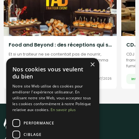
Food and Beyond : des réceptions qui se vivent autant qu'elles se dégustent
Et si un traiteur ne se contentait pas de nourrir,
CDJ Tr
mais racontait une histoire ? C'est le pari d'Emma
frança
×
Fabbri avec Food And Beyond : une cuisine
fumée
Nos cookies vous veulent
événementielle élégante, créative et cosmopolite,
Découv
du bien
où chaque bouchée devient une expérience à
fondat
Interviews
Inte
22/07/2026
vivre, du cocktail au repas gastronomique.
culin
Notre site Web utilise des cookies pour
améliorer l'expérience utilisateur. En
utilisant notre site Web, vous acceptez tous
les cookies conformément à notre Politique
relative aux cookies.
En savoir plus
PERFORMANCE
CIBLAGE