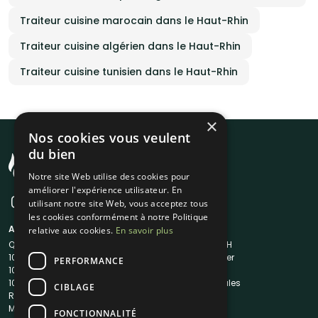
Traiteur cuisine marocain dans le Haut-Rhin
Traiteur cuisine algérien dans le Haut-Rhin
Traiteur cuisine tunisien dans le Haut-Rhin
×
Nos cookies vous veulent
du bien
Notre site Web utilise des cookies pour
améliorer l'expérience utilisateur. En
utilisant notre site Web, vous acceptez tous
les cookies conformément à notre Politique
A propos
Liens utiles
relative aux cookies.
En savoir plus
Qui sommes-nous ?
Traiteur en 48H
1001Salles
Nous contacter
PERFORMANCE
1001Salles PRO
FAQ
1001DJ
Mentions légales
CIBLAGE
Reserverunbar
CGV
MP2
CGU
FONCTIONNALITÉ