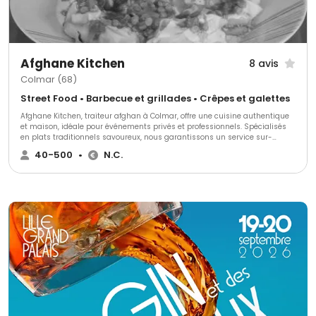
Afghane Kitchen
8 avis
Colmar (68)
Street Food • Barbecue et grillades • Crêpes et galettes
Afghane Kitchen, traiteur afghan à Colmar, offre une cuisine authentique
et maison, idéale pour événements privés et professionnels. Spécialisés
en plats traditionnels savoureux, nous garantissons un service sur-
mesure et une flexibilité remarquable. Notre objectif est de transformer
40-500
•
N.C.
chaque événement en une expérience culinaire unique et mémorable.