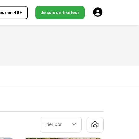
eur en 48H
Je suis un traiteur
Trier par