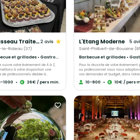
Rousseau Traiteur
L'Etang Moderne
2 avis
5 av
-le-Rideau (37)
Saint-Philbert-de-Bouaine (8
Barbecue et grillades • Gastronomique • Cuisine régionale
e suivre votre événement de A à Z,
Pour la réussite de votre événement 
mettons à votre disposition une
ou professionnel nous nous adapton
e de professionnels dédiée à
vos demandes et budget, dans notre
nisation de vos événements. Alliée à
restaurant (gratuité de la salle, capa
0-1000
•
26€ / pers min.
10-800
•
10€ / pers m
savoir-faire en cuisine, nous
de 80 personnes) ou dans le lieu de 
rerons pour vous les mets les plus
choix. Nous vous ferons profiter de no
és, que ce soit pour un buffet, un
expérience pour le succès de votre
ail ou un repas gastronomique.
réception.