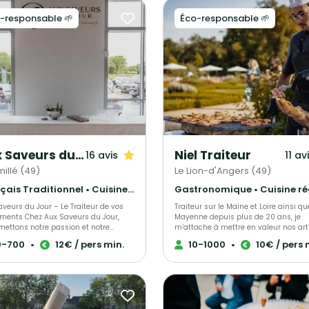
-responsable 🌱
Éco-responsable 🌱
Aux Saveurs du Jour
Niel Traiteur
16 avis
11 av
illé (49)
Le Lion-d'Angers (49)
Français Traditionnel • Cuisine régionale • Barbecue et grillades
veurs du Jour – Le Traiteur de vos
Traiteur sur le Maine et Loire ainsi qu
ments Chez Aux Saveurs du Jour,
Mayenne depuis plus de 20 ans, je
mettons notre passion et notre
m’attache à mettre en valeur nos ar
r-faire au service de vos événements,
ainsi que leurs produits locaux pour
0-700
•
12€ / pers min.
10-1000
•
10€ / pers 
soient professionnels ou privés. Notre
apporter l’excellence dans vos assiet
ement ? Vous offrir une cuisine 100%
lors de vos mariages et autres récept
maison, élaborée avec des produits
Mr Niel transporte toute l’excellence 
et locaux, pour un mariage parfait
restaurant gastronomique dans l’uni
gourmandise, qualité, créativité et
du traiteur… Une mission complexe, q
ticité. Nos valeurs pour votre
signe l’exigence de la maison.