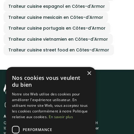
Traiteur cuisine espagnol en Côtes-d'Armor
Traiteur cuisine mexicain en Côtes-d'Armor
Traiteur cuisine portugais en Côtes-d'Armor
Traiteur cuisine vietnamien en Côtes-d'Armor
Traiteur cuisine street food en Côtes-d'Armor
×
Nos cookies vous veulent
du bien
Notre site Web utilise des cookies pour
améliorer l'expérience utilisateur. En
utilisant notre site Web, vous acceptez tous
les cookies conformément à notre Politique
A propos
Liens utiles
relative aux cookies.
En savoir plus
Qui sommes-nous ?
Traiteur en 48H
1001Salles
Nous contacter
PERFORMANCE
1001Salles PRO
FAQ