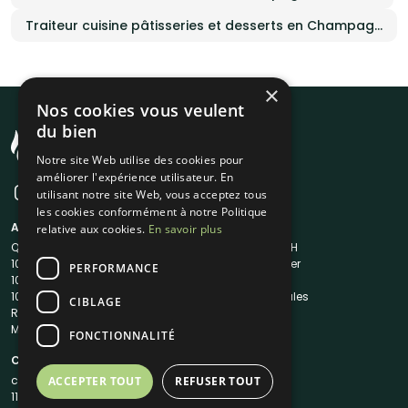
Traiteur cuisine pâtisseries et desserts en Champagne-Ardenne
×
Nos cookies vous veulent
du bien
Notre site Web utilise des cookies pour
améliorer l'expérience utilisateur. En
utilisant notre site Web, vous acceptez tous
les cookies conformément à notre Politique
A propos
Liens utiles
relative aux cookies.
En savoir plus
Qui sommes-nous ?
Traiteur en 48H
1001Salles
Nous contacter
PERFORMANCE
1001Salles PRO
FAQ
1001DJ
Mentions légales
CIBLAGE
Reserverunbar
CGV
MP2
CGU
FONCTIONNALITÉ
Contacts
contact@1001traiteurs.com
ACCEPTER TOUT
REFUSER TOUT
11 Rue Maurice Grandcoing