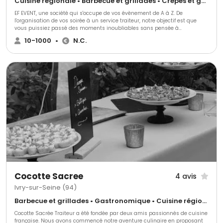
Cuisine régionale • Barbecue et grillades • Crêpes et galettes
EF EVENT, une société qui s'occupe de vos évènement de A à Z. De
l'organisation de vos soirée à un service traiteur, notre objectif est que
vous puissiez passé des moments inoubliables sans pensée à
l'organisation.
10-1000
•
N.C.
Cocotte Sacree
4 avis
Ivry-sur-Seine (94)
Barbecue et grillades • Gastronomique • Cuisine régionale
Cocotte Sacrée Traiteur a été fondée par deux amis passionnés de cuisine
française. Nous avons commencé notre aventure culinaire en proposant