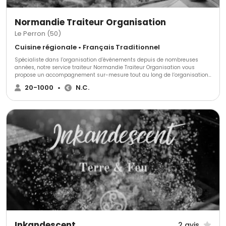
Normandie Traiteur Organisation
Le Perron (50)
Cuisine régionale • Français Traditionnel
Spécialiste dans l’organisation d’événements depuis de nombreuses
années, notre service traiteur Normandie Traiteur Organisation vous
propose un accompagnement sur-mesure tout au long de l’organisation
de vos événements, privés et/ou professionnels. Différents services et
20-1000
•
N.C.
formules, vous seront proposées.
Inkandescent
2 avis