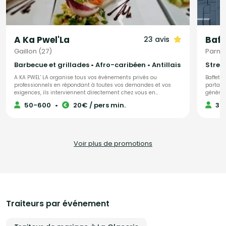
A Ka Pwel'La
Baff
23 avis
Gaillon (27)
Parne
Barbecue et grillades • Afro-caribéen • Antillais
Street
A KA PWEL' LA organise tous vos événements privés ou
Baffetti
professionnels en répondant à toutes vos demandes et vos
partage
exigences, ils interviennent directement chez vous en
génération 
préparant les plats dont tous les produits sont frais et antillais.
invités 
50-600
•
20€ / pers min.
30
Tout est personnalisable et ajustable selon vos envies.
traiteu
moderne et ple
raffiné
convive
expérience culi
Voir plus de promotions
proposon
livraiso
recettes
🚚 La pr
qui fer
chaleureux
point d’
proposer
Traiteurs par événement
menu : 
desserts
inconto