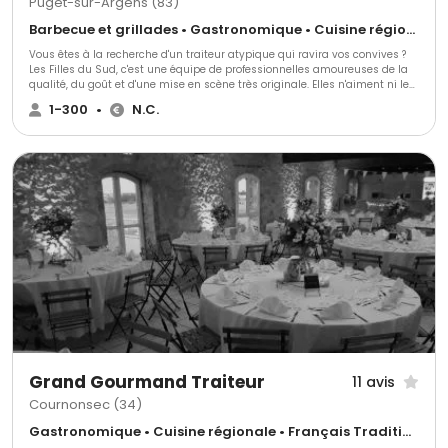
Puget-sur-Argens (83)
Barbecue et grillades • Gastronomique • Cuisine régionale
Vous êtes à la recherche d'un traiteur atypique qui ravira vos convives ?
Les Filles du Sud, c'est une équipe de professionnelles amoureuses de la
qualité, du goût et d'une mise en scène très originale. Elles n'aiment ni les
buffets nappés en blanc, ni les pièces de cocktail alignées. Ce traiteur
1-300
•
N.C.
privilégie l'élégance du service au plateau et des stands en bois ou en
inox. Ses animations culinaires salées ou sucrées feront la différence !
Grand Gourmand Traiteur
11 avis
Cournonsec (34)
Gastronomique • Cuisine régionale • Français Traditionnel