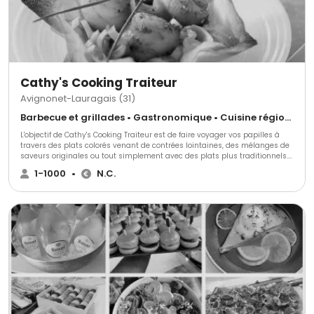
dynamique et professionnelle. Vous souhaitez nous faire part de votre
projet, remplissez le formulaire de contact afin que nous puissions
l'étudier et vous rendre une réponse dans les plus brefs délais.
Cathy's Cooking Traiteur
Avignonet-Lauragais (31)
Barbecue et grillades • Gastronomique • Cuisine régionale
L'objectif de Cathy's Cooking Traiteur est de faire voyager vos papilles à
travers des plats colorés venant de contrées lointaines, des mélanges de
saveurs originales ou tout simplement avec des plats plus traditionnels.
Vous l'avez rêvé Cathy's Cooking l'a réalisé. N'attendez plus pour demander
1-1000
•
N.C.
votre devis gratuit.