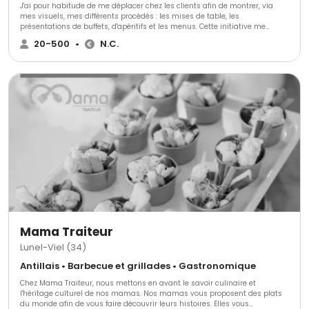
J'ai pour habitude de me déplacer chez les clients afin de montrer, via
mes visuels, mes différents procédés : les mises de table, les
présentations de buffets, d'apéritifs et les menus. Cette initiative me
permet de définir la prestation la plus adaptée à vos attentes Alors,
20-500
•
N.C.
n'hésitez pas.. Appelez moi ou envoyez moi une demande ...
Mama Traiteur
Lunel-Viel (34)
Antillais • Barbecue et grillades • Gastronomique
Chez Mama Traiteur, nous mettons en avant le savoir culinaire et
l'héritage culturel de nos mamas. ​Nos mamas vous proposent des plats
du monde afin de vous faire découvrir leurs histoires. Elles vous