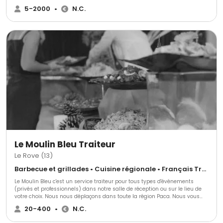
promettent de voyager au bout du monde. ​Chaque semaine, de nouveaux
5-2000
•
N.C.
plats sont proposés en pré-commandes sur notre site afin que vous
puissiez régaler vos convives et vos familles. ​Aux professionnels, nos
mamas proposent leurs services de prestations traiteur et d'organisation
d'événements. Car oui ! Depuis 2015, elles sont aussi expertes de
l'organisation d'événements pour professionnels.
Le Moulin Bleu Traiteur
Le Rove (13)
Barbecue et grillades • Cuisine régionale • Français Traditionnel
Le Moulin Bleu c'est un service traiteur pour tous types d'événements
(privés et professionnels) dans notre salle de réception ou sur le lieu de
votre choix. Nous nous déplaçons dans toute la région Paca. Nous vous
proposons une prestation de qualité et entièrement personnalisée. Le
20-400
•
N.C.
Moulin Bleu traiteur c'est une équipe de professionnels de l'événementiel
depuis plus de 20 ans qui saura parfaitement vous conseiller et vous