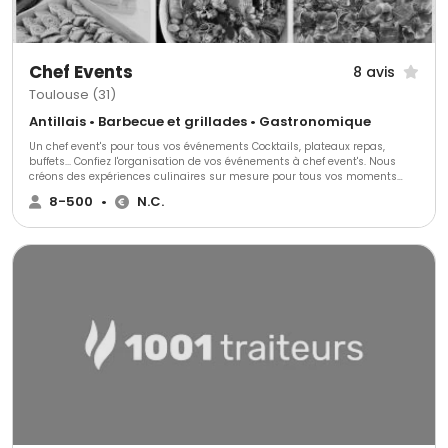
Chef Events
8 avis
Toulouse (31)
Antillais • Barbecue et grillades • Gastronomique
Un chef event's pour tous vos événements Cocktails, plateaux repas,
buffets... Confiez l'organisation de vos événements à chef event's. Nous
créons des expériences culinaires sur mesure pour tous vos moments
spéciaux, en entreprise comme à la maison.
8-500
•
N.C.