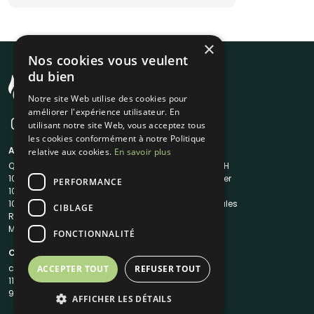
×
Nos cookies vous veulent
du bien
Notre site Web utilise des cookies pour
améliorer l'expérience utilisateur. En
utilisant notre site Web, vous acceptez tous
les cookies conformément à notre Politique
A propos
Liens utiles
relative aux cookies.
En savoir plus
Qui sommes-nous ?
Traiteur en 48H
1001Salles
Nous contacter
PERFORMANCE
1001Salles PRO
FAQ
1001DJ
Mentions légales
CIBLAGE
Reserverunbar
CGV
MP2
CGU
FONCTIONNALITÉ
Contacts
contact@1001traiteurs.com
ACCEPTER TOUT
REFUSER TOUT
11 Rue Maurice Grandcoing
94200 Ivry-sur-Seine
AFFICHER LES DÉTAILS