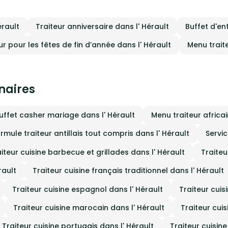
rault
Traiteur anniversaire dans l' Hérault
Buffet d'en
ur pour les fêtes de fin d’année dans l' Hérault
Menu traite
inaires
uffet casher mariage dans l' Hérault
Menu traiteur africai
rmule traiteur antillais tout compris dans l' Hérault
Servic
iteur cuisine barbecue et grillades dans l' Hérault
Traiteu
rault
Traiteur cuisine français traditionnel dans l' Hérault
Traiteur cuisine espagnol dans l' Hérault
Traiteur cuis
Traiteur cuisine marocain dans l' Hérault
Traiteur cui
Traiteur cuisine portugais dans l' Hérault
Traiteur cuisine