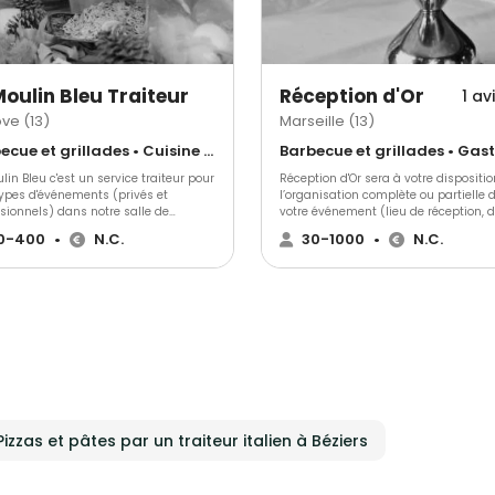
Moulin Bleu Traiteur
Réception d'Or
1 av
ove (13)
Marseille (13)
Barbecue et grillades • Cuisine régionale • Français Traditionnel
lin Bleu c'est un service traiteur pour
Réception d'Or sera à votre dispositi
types d'événements (privés et
l’organisation complète ou partielle 
sionnels) dans notre salle de
votre événement (lieu de réception, d
ion ou sur le lieu de votre choix. Nous
logistique, location, animation….).
0-400
•
N.C.
30-1000
•
N.C.
déplaçons dans toute la région Paca.
ous proposons une prestation de
é et entièrement personnalisée. Le
 Bleu traiteur c'est une équipe de
ssionnels de l'événementiel depuis
de 20 ans qui saura parfaitement
onseiller et vous guider dans
nisation de votre réception.
Pizzas et pâtes par un traiteur italien à Béziers