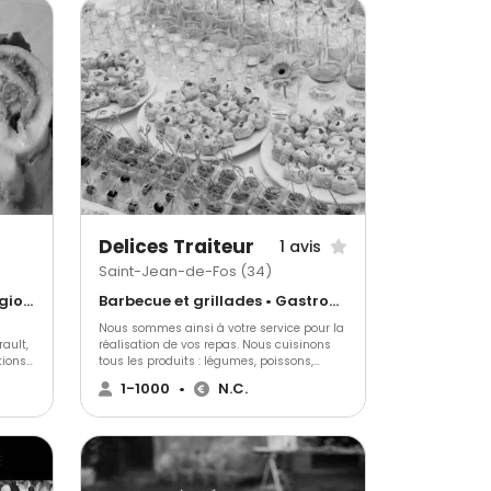
Delices Traiteur
1 avis
Saint-Jean-de-Fos (34)
Gastronomique • Cuisine régionale • Français Traditionnel
Barbecue et grillades • Gastronomique • Cuisine régionale
Nous sommes ainsi à votre service pour la
ault,
réalisation de vos repas. Nous cuisinons
ions :
tous les produits : légumes, poissons,
viandes? et fabriquons nous-mêmes notre
1-1000
•
N.C.
 pour
foie gras et nos desserts. Nous nous
onnels
occupons aussi des cocktails avec des
x-repas
préparations variées telles que des
canapés assortis, verrines diverses, tapas,
co
mignardises et tout type de pièces salées.
riats
Pour les buffets, nous proposons plusieurs