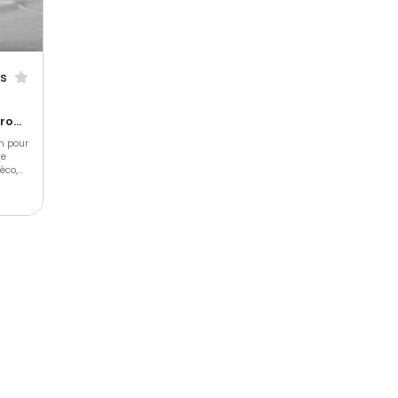
is
Barbecue et grillades • Gastronomique • Cuisine régionale
on pour
de
éco,