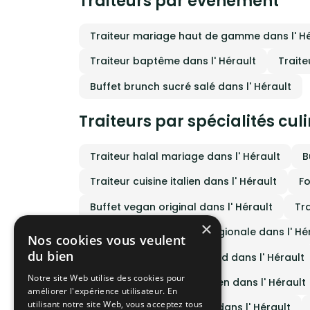
Traiteurs par événement
Traiteur mariage haut de gamme dans l' Hé
Traiteur baptême dans l' Hérault
Traite
Buffet brunch sucré salé dans l' Hérault
Traiteurs par spécialités cul
Traiteur halal mariage dans l' Hérault
B
Traiteur cuisine italien dans l' Hérault
Fo
Buffet vegan original dans l' Hérault
Tra
×
Traiteur cuisine cuisine régionale dans l' Hé
Nos cookies vous veulent
du bien
Traiteur cuisine street food dans l' Hérault
Notre site Web utilise des cookies pour
Traiteur cuisine sans gluten dans l' Hérault
améliorer l'expérience utilisateur. En
utilisant notre site Web, vous acceptez tous
Traiteur cuisine mexicain dans l' Hérault