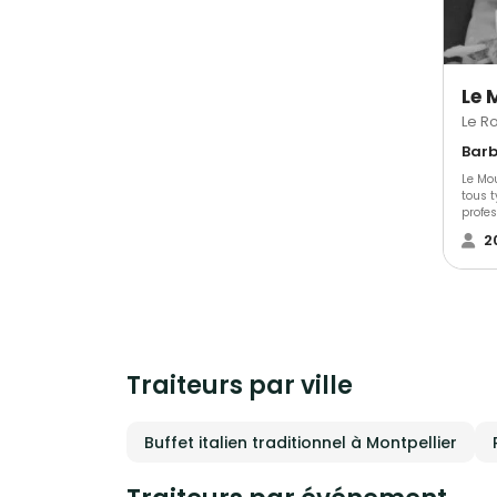
Le 
Le R
Le Mou
tous 
profes
récept
2
nous 
Nous v
qualit
Moulin
profe
plus 
vous c
l'orga
Traiteurs par ville
Buffet italien traditionnel à Montpellier