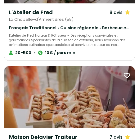
L'Atelier de Fred
8 avis
La Chapelle-d'Armentières (59)
Français Traditionnel • Cuisine régionale • Barbecue et grillades
L'atelier de Fred Traiteur & Rôtisseur – Des réceptions conviviales et
gourmandes Spécialistes de la cuisson en extérieur, nous réalisons des
animations culinaires spectaculaires et conviviales autour de nos
braseros XXL, barbecues, planchas et poêlons géants. Ces modes de
20-500
•
10€ / pers min.
cuisson permettent de préparer devant vos invités des viandes, poissons,
légumes et spécialités gourmandes dans une ambiance chaleureuse et
festive. Nous proposons également des repas traditionnels, buffets froids,
cocktails, vins d'honneur, plateaux-repas et plats à emporter. Chaque
prestation est élaborée avec soin à partir de produits sélectionnés pour
leur qualité et leur fraîcheur. Notre objectif : vous permettre de profiter
pleinement de votre réception tout en offrant à vos convives une
expérience culinaire généreuse, authentique et mémorable. Du simple
repas convivial à la réception de grande envergure, nous mettons toute
notre passion au service de votre événement.
Maison Delavier Traiteur
7 avis