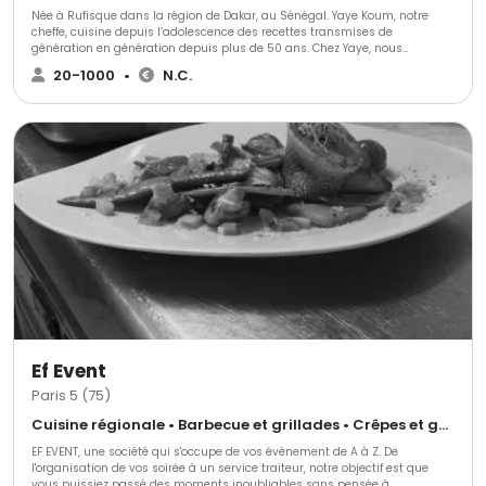
Née à Rufisque dans la région de Dakar, au Sénégal. Yaye Koum, notre
cheffe, cuisine depuis l’adolescence des recettes transmises de
génération en génération depuis plus de 50 ans. Chez Yaye, nous
proposons uniquement des plats faits maison, préparés à partir de
20-1000
•
N.C.
produits frais pour vous faire vivre une expérience à travers des saveurs
authentiques. Notre objectif est simple, mettre le Sénégal à l’honneur en
nous invitant à votre table !
Ef Event
Paris 5 (75)
Cuisine régionale • Barbecue et grillades • Crêpes et galettes
EF EVENT, une société qui s'occupe de vos évènement de A à Z. De
l'organisation de vos soirée à un service traiteur, notre objectif est que
vous puissiez passé des moments inoubliables sans pensée à