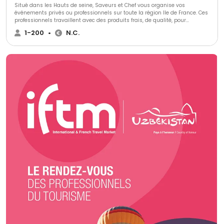
Situé dans les Hauts de seine, Saveurs et Chef vous organise vos
événements privés ou professionnels sur toute la région Ile de France. Ces
professionnels travaillent avec des produits frais, de qualité, pour
répondre à toutes vos demandes. Ils s’adapteront à toutes vos exigences
1-200
•
N.C.
avec créativité et inventivité. Tout est personnalisable et fait maison, par
notre propre chef. Toute l’équipe sera à vos côtés et respectera à la lettre
tout ce que vous souhaiterez.