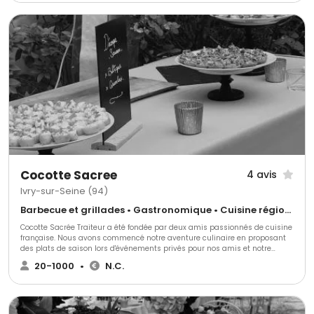
événements.
Cocotte Sacree
4 avis
Ivry-sur-Seine (94)
Barbecue et grillades • Gastronomique • Cuisine régionale
Cocotte Sacrée Traiteur a été fondée par deux amis passionnés de cuisine
française. Nous avons commencé notre aventure culinaire en proposant
des plats de saison lors d'événements privés pour nos amis et notre
famille. Forts de l'enthousiasme de nos convives, nous avons décidé de
20-1000
•
N.C.
créer notre entreprise de traiteur événementiel.