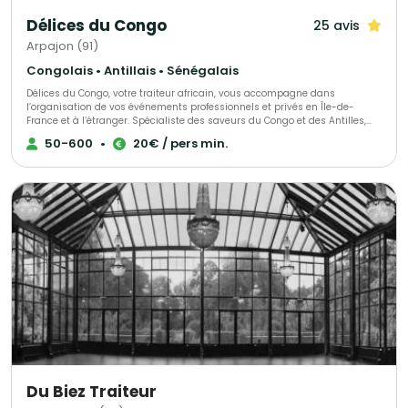
Délices du Congo
25 avis
Arpajon (91)
Congolais • Antillais • Sénégalais
Délices du Congo, votre traiteur africain, vous accompagne dans
l’organisation de vos événements professionnels et privés en Île-de-
France et à l’étranger. Spécialiste des saveurs du Congo et des Antilles,
nous mettons également à l’honneur les délices culinaires de toute
50-600
•
20€ / pers min.
l’Afrique. Notre objectif : faire de votre projet une réussite totale, en vous
offrant une expérience gastronomique authentique et unique. Nos
prestations incluent : - La livraison de nos spécialités congolaises
directement à domicile. - L'animation d'ateliers culinaires, adaptés aux
amateurs comme aux experts. - Des services sur mesure dédiés aux
entreprises. Faites appel à Délices du Congo pour un voyage gustatif
inoubliable aux saveurs africaines.
Du Biez Traiteur