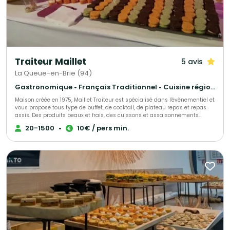
Traiteur Maillet
5 avis
La Queue-en-Brie (94)
Gastronomique • Français Traditionnel • Cuisine régionale
Maison créée en 1975, Maillet Traiteur est spécialisé dans l'évènementiel et
vous propose tous type de buffet, de cocktail, de plateau repas et repas
assis. Des produits beaux et frais, des cuissons et assaisonnements
adaptés, le tout fait maison par notre chef de cuisine expérimenté!
20-1500
•
10€ / pers min.
Recettes élégantes, parfois oubliées et souvent surprenantes, toujours
très savoureuses, Maillet Traiteur associe passion pour la restauration
gastronomique, mais aussi l'expérience de professionnels de
l'organisation de réception.