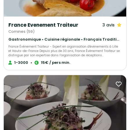
France Evenement Traiteur
3 avis
Comines (59)
Gastronomique • Cuisine régionale • Français Traditionnel
France Événement Traiteur - Expert en organisation d'événements à Lille
et Hauts-de-France Depuis plus de 30 ans, France Événement Traiteur se
distingue par son expertise dans l’organisation de réceptions
professionnelles et privées à Lille et dans toute la région des Hauts-de-
1-3000
•
15€ / pers min.
France. Spécialisé dans l'accompagnement des entreprises et des
institutions, notre service traiteur transforme vos événements en
expériences inoubliables. Faites confiance à notre savoir-faire pour
sublimer vos séminaires, conférences, soirées d’entreprise et toutes vos
occasions spéciales.