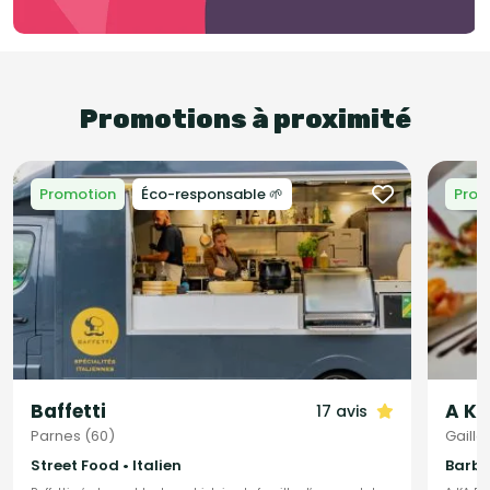
Promotions à proximité
Promotion
Éco-responsable 🌱
Prom
Baffetti
A Ka
17 avis
Parnes (60)
Gaillo
Street Food • Italien
Barbec