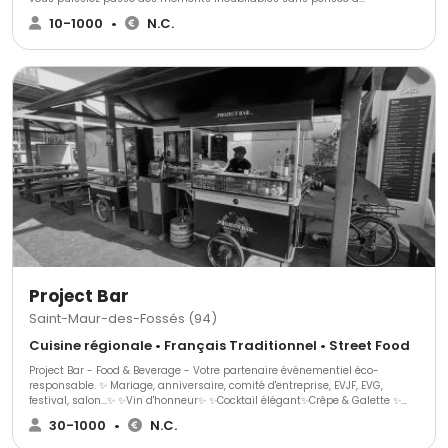
l'organisation.
10-1000
•
N.C.
Project Bar
Saint-Maur-des-Fossés (94)
Cuisine régionale • Français Traditionnel • Street Food
Project Bar - Food & Beverage - Votre partenaire événementiel éco-
responsable. ✨ Mariage, anniversaire, comité d'entreprise, EVJF, EVG,
festival, salon...✨ ✨Vin d'honneur✨ ✨Cocktail élégant✨Crêpe & Galette ✨
Des boissons rafraîchissantes, des saveurs gourmandes et un
30-1000
•
N.C.
engagement envers l'environnement. Chez Project Bar, nous sommes fiers
de vous offrir une expérience unique et éco-responsable pour tous vos