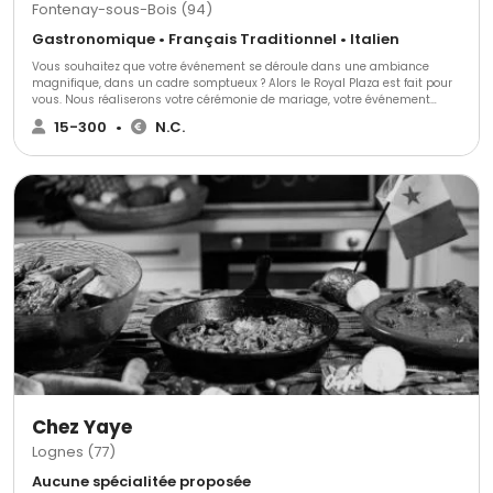
Fontenay-sous-Bois (94)
Gastronomique • Français Traditionnel • Italien
Vous souhaitez que votre événement se déroule dans une ambiance
magnifique, dans un cadre somptueux ? Alors le Royal Plaza est fait pour
vous. Nous réaliserons votre cérémonie de mariage, votre événement
d'entreprise, formidable et mémorable, dont tous vos convives se
15-300
•
N.C.
souviendront pendant de nombreuses années.
Chez Yaye
Lognes (77)
Aucune spécialitée proposée