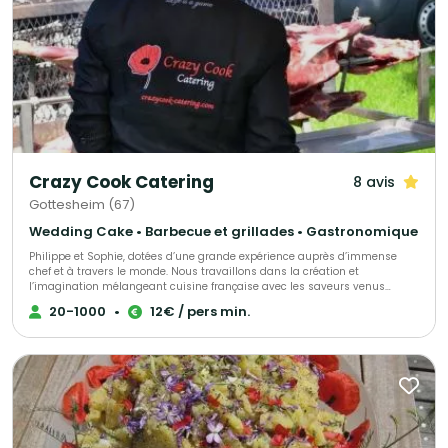
Crazy Cook Catering
8 avis
Gottesheim (67)
Wedding Cake • Barbecue et grillades • Gastronomique
Philippe et Sophie, dotées d’une grande expérience auprès d’immense
chef et à travers le monde. Nous travaillons dans la création et
l’imagination mélangeant cuisine française avec les saveurs venus
d’Asie, de la Méditerranée ou de l’Orient… Nous proposons de la cuisine
20-1000
•
12€ / pers min.
faite maison avec des produits saisonniers, locaux et de qualité, nous
travaillons sur place dans le lieu que vous aurez choisi. Nos menus sont
personnalisables et faites selon vos exigences. Vous aurez un large choix
de plats préparés en SHOW COOKING. Nous serons à vos côtés tout au
long de la réception. Que des produits sains et non venus de l’industrie.
Nous acceptons n’importe quel challenge.