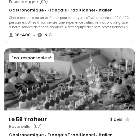
Foussemagne (90)
Gastronomique • Français Traditionnel • Italien
Chef à domicile ou en extérieur pour tous types d'évènements, de 10 à 400
personnes. Offrez à vos invités une expérience culinaire inoubliable grâce
à notre service de chef à domicile. Notre équipe de chefs professionnels se
déplacera à votre domicile ou au lieu de votre choix pour préparer des
10-400
•
N.C.
plats frais et savoureux qui raviront vos invités. Nous offrons une variété
de services culinaires pour répondre aux besoins de tous types
d'évènements, allant de dîners intimes à des réceptions.
Éco-responsable 🌱
Le 58 Traiteur
11 avis
Reyersviller (57)
Gastronomique • Français Traditionnel • Italien