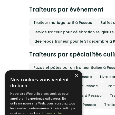
des pr
venues du
Traiteurs par événement
univer
entre 
médite
libert
Traiteur mariage tarif à Pessac
Buffet 
culina
ou repa
nous, 
Service traiteur pour célébration religieuse
de qua
surto
Idée repas traiteur pour le 31 décembre à 
cuisi
— ave
Traiteurs par spécialités cul
Pizzas et pâtes par un traiteur italien à Pes
×
Menu traiteur africain à Pessac
Livraiso
Nos cookies vous veulent
du bien
Menu traiteur vegetarien à Pessac
Trai
Notre site Web utilise des cookies pour
Traiteur cuisine sénégalais à Pessac
Tr
améliorer l'expérience utilisateur. En
utilisant notre site Web, vous acceptez tous
Traiteur cuisine nigérien à Pessac
Trait
les cookies conformément à notre Politique
relative aux cookies.
En savoir plus