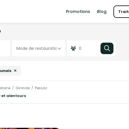
Promotions
Blog
Trait
?
unais
itaine
Gironde
Pessac
 et alentours