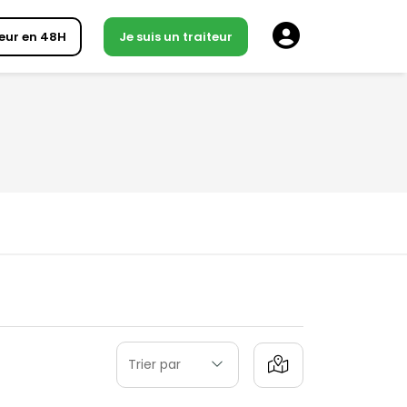
eur en 48H
Je suis un traiteur
Trier par