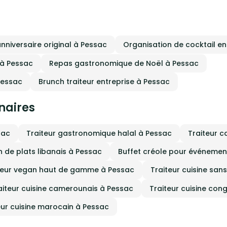
oduits variés et des influences
 monde entier. Grâce à nos deux
s, Okra et Solis, on te fait voyager
les cuisines africaines et
rranéennes, tout en t’offrant la
é de construire ton expérience
anniversaire original à Pessac
Organisation de cocktail en
ire idéale : buffet, cocktail dînatoire
s à table, tout est possible ! Chez
la recette est simple : des produits
 à Pessac
Repas gastronomique de Noël à Pessac
lité, une équipe passionnée, et
ut beaucoup de chaleur humaine. On
Pessac
Brunch traiteur entreprise à Pessac
ne pour toi comme pour nos proches
c le cœur ❤️
inaires
sac
Traiteur gastronomique halal à Pessac
Traiteur c
n de plats libanais à Pessac
Buffet créole pour événemen
teur vegan haut de gamme à Pessac
Traiteur cuisine san
aiteur cuisine camerounais à Pessac
Traiteur cuisine con
eur cuisine marocain à Pessac