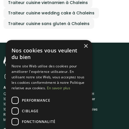
Traiteur cuisine vietnamien à Chaleins
Traiteur cuisine wedding cake à Chaleins
Traiteur cuisine sans gluten à Chaleins
×
Nos cookies vous veulent
du bien
Notre site Web utilise des cookies pour
améliorer l'expérience utilisateur. En
utilisant notre site Web, vous acceptez tous
les cookies conformément à notre Politique
A propos
Liens utiles
relative aux cookies.
En savoir plus
Qui sommes-nous ?
Traiteur en 48H
1001Salles
Nous contacter
PERFORMANCE
1001Salles PRO
FAQ
1001DJ
Mentions légales
CIBLAGE
Reserverunbar
CGV
MP2
CGU
FONCTIONNALITÉ