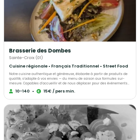
Brasserie des Dombes
Sainte-Croix (01)
Cuisine régionale • Français Traditionnel • Street Food
Notre cuisine authentique et généreuse, élaborée à partir de produits de
qualité, s’adapte à vos envies — du menu de saison aux formules sur-
mesure. Capables d’accueillir et de nous déplacer pour des événements
comme des mariages, anniversaires, séminaires, nous privilégions
10-140
•
15€ / pers min.
toujours un service chaleureux, simple et efficace. En choisissant notre
service traiteur, vous optez pour une expérience gourmande, conviviale et
profondément humaine.