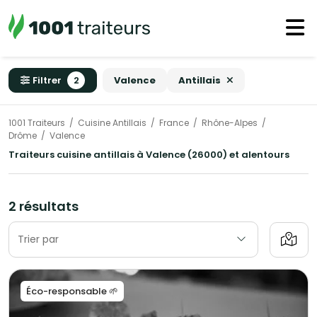
Filtrer
2
Valence
Antillais
1001 Traiteurs
Cuisine Antillais
France
Rhône-Alpes
Drôme
Valence
Traiteurs cuisine antillais à Valence (26000) et alentours
2 résultats
Trier par
Éco-responsable 🌱