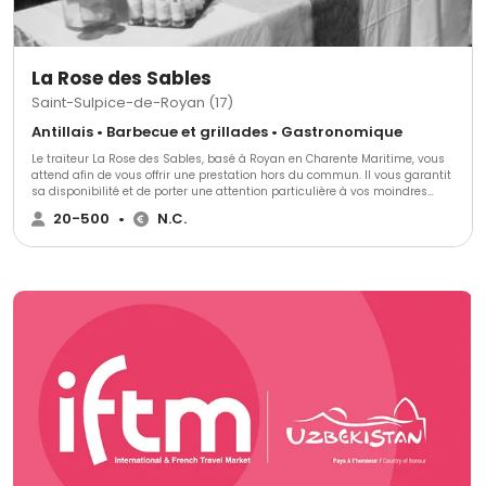
La Rose des Sables
Saint-Sulpice-de-Royan (17)
Antillais • Barbecue et grillades • Gastronomique
Le traiteur La Rose des Sables, basé à Royan en Charente Maritime, vous
attend afin de vous offrir une prestation hors du commun. Il vous garantit
sa disponibilité et de porter une attention particulière à vos moindres
désirs de réception.La Rose des Sables vous propose sa nourriture
20-500
•
N.C.
extraordinaire, mais aussi de s'occuper de l'organisation générale de votre
mariage, ainsi que de la décoration et du service en salle, tout en vous
donnant la possibilité de louer la vaisselle et le matériel de réception.