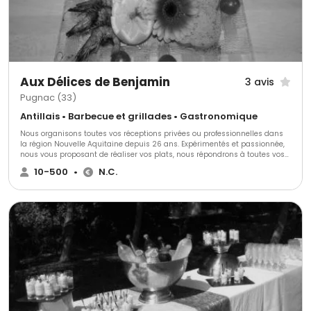
Aux Délices de Benjamin
3 avis
Pugnac (33)
Antillais • Barbecue et grillades • Gastronomique
Nous organisons toutes vos réceptions privées ou professionnelles dans
la région Nouvelle Aquitaine depuis 26 ans. Expérimentés et passionnée,
nous vous proposant de réaliser vos plats, nous répondrons à toutes vos
demandes et exigences. Nous utilisons des produits de qualité et
10-500
•
N.C.
saisonniers. Nous nous adapterons à vos envies.