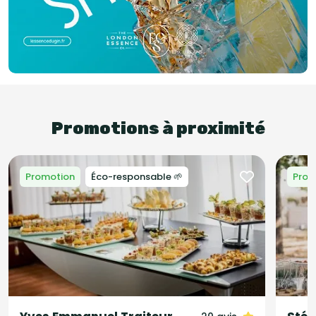
Promotions à proximité
Promotion
Éco-responsable 🌱
Prom