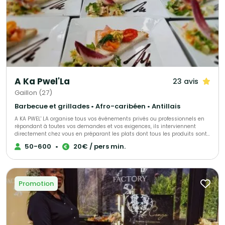
A Ka Pwel'La
23 avis
Gaillon (27)
Barbecue et grillades • Afro-caribéen • Antillais
A KA PWEL' LA organise tous vos événements privés ou professionnels en
répondant à toutes vos demandes et vos exigences, ils interviennent
directement chez vous en préparant les plats dont tous les produits sont
frais et antillais. Tout est personnalisable et ajustable selon vos envies.
50-600
•
20€ / pers min.
Promotion