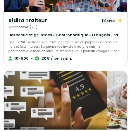
Kidira Traiteur
18 avis
Maromme (76)
Barbecue et grillades • Gastronomique • Français Traditionnel
Depuis 2013, notre service traiteur et organisation propose des produits
frais et faits maison. Surprenez vos invités avec une cuisine
gastronomique riche en saveurs. Préparez-vous pour un voyage culinaire
inoubliable.
10-500
•
20€ / pers min.