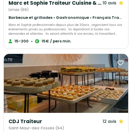
Marc et Sophie Traiteur Cuisine & Services
10 avis
Limas (69)
Barbecue et grillades • Gastronomique • Français Traditionnel
Marc et Sophie professionnels depuis plus de 30ans , organisent tous vos
événements privés ou professionnels . Ils répondront à toutes vos
demandes et attentes . Ils seront attentifs à vos envies, ils travaillent
dans la créativité, tout est personnalisable. Ils utilisent des produits de
15-200
•
15€ / pers min.
qualité, des viandes fraiches et françaises pour une cuisine maison.
CDJ Traiteur
12 avis
Saint-Maur-des-Fossés (94)