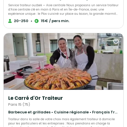
Service traiteur ouzbek — Asie centrale Nous proposons un service traiteur
d’Asie centrale clé en main à Paris et en Île-de-France, avec une
expérience unique : le Plov cuisiné sur place au kazan, la grande marmite
traditionnelle, devant vos invités. 🔥 Un véritable show culinaire Nos chefs
20-250
•
15€ / pers min.
cuisinent à feu ouvert, selon la recette traditionnelle. La cuisson lente, les
parfums d’épices et la mise en scène créent une animation chaleureuse
et spectaculaire. 🍚 Cuisine authentique & maison Plov traditionnel (bœuf,
agneau ou veau), Samsa feuilletée, Manty vapeur, salades et desserts
maison. ✔️ 100 % fait maison – Halal 💰 Tarifs Plov sur place À partir de 30
portions : 15 € à 24 € / personne (selon le nombre d’invités). Plov cuisiné
au restaurant & livré : dès 12 € / personne. 🏙️ Deux restaurants à Paris –
dégustation offerte Avant validation, nous vous proposons une
dégustation gratuite dans l’un de nos restaurants parisiens. 🏛️
Références Ambassades d’Asie centrale, UNESCO, Village Gastronomique
2025 (Tour Eiffel). 🎉 Événements Mariages, entreprises, événements
privés, culturels et institutionnels. 📍 Paris & Île-de-France 📩 Devis sur
mesure sur demande
Le Carré d'Or Traiteur
Paris 15 (75)
Barbecue et grillades • Cuisine régionale • Français Traditionnel
Traiteur dans la salle de votre choix mais également traiteur à domicile
pour les particuliers et les entreprises : Nous prendrons en charge la