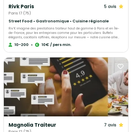
Rivk Paris
5 avis
Paris 17 (75)
Street Food • Gastronomique • Cuisine régionale
Riv’K imagine des prestations traiteur haut de gamme à Paris et en Île-
de-France, pour les entreprises comme pour les particuliers. Buffets
élégants, cocktails raffinés, réceptions sur mesure — notre cuisine allie
générosité, précision et influences levantines. Traiteur parisien à votre
10-200
•
10€ / pers min.
écoute, nous nous adaptons à toutes vos envies et à chaque occasion.
Nous proposons une large gamme de menus : brunch, végétarien, viande,
poisson, sans gluten ou vegan, afin de satisfaire tous les goûts et régimes
alimentaires. Pour compléter votre expérience, nous offrons également
une sélection de boissons maison, préparées avec soin.
Magnolia Traiteur
7 avis
Paris 12 (75)