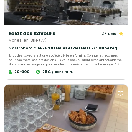
événement f
l’allia
transfo
mémora
Eclat des Saveurs
27 avis
Marles-en-Brie (77)
Gastronomique • Pâtisseries et desserts • Cuisine régionale
Eclat des saveurs est une société gérée en famille. Connus et reconnus
pour ses mets, ses prestations, ils vous accueilleront avec enthousiasme.
Nous sommes exigeant pour rendre votre événement à votre image. A 30
km de Paris, Traiteur organisation réception, Location de salles pour tous
20-300
•
25€ / pers min.
budget, Séminaires... Pour le succès de votre événement, nous seront à
votre écoute, exigeant pour réaliser à la perfection votre réception, de
l'accueil au service avec une équipe pro et rigoureuse. Nos formules
s'adapteront à votre budget. Notre entreprise répondra à toutes vos
attentes pour un événement privé, familiale ou professionnel.