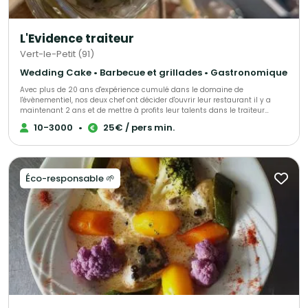
être simple à organiser, fiable à mettre en place et agréable à partager.
Nous proposons plusieurs formats selon votre événement : - Buffets froids
ou chauds - Cocktails dînatoires assise ou debout - Plateaux-repas pour
L'Evidence traiteur
entreprises - Planches et pièces à partager - Repas de groupe Nos offres
s’adaptent au nombre de convives, au lieu, aux horaires et aux besoins de
Vert-le-Petit (91)
votre réception : livraison, installation, service ou options
complémentaires selon le projet.
Wedding Cake • Barbecue et grillades • Gastronomique
Avec plus de 20 ans d'expérience cumulé dans le domaine de
l'évènementiel, nos deux chef ont décider d'ouvrir leur restaurant il y a
maintenant 2 ans et de mettre à profits leur talents dans le traiteur
évènementiel afin de vous accompagner lors de vos évènements.
10-3000
•
25€ / pers min.
Éco-responsable 🌱