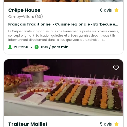
Crêpe House
6 avis
Ormoy-Villers (60)
Français Traditionnel • Cuisine régionale • Barbecue et grillades
Le Crêpier Traiteur organise tous vos événements privés ou professionnels,
concept original (réalisation galettes et crêpes garnies devant vous). Ils
interviennent directement dans le lieu que vous aurez choisi. Ils
proposent un large choix de produits.
20-250
•
16€ / pers min.
Traiteur Maillet
5 avis