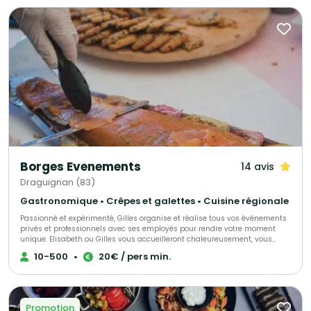
Borges Evenements
14 avis
Draguignan (83)
Gastronomique • Crêpes et galettes • Cuisine régionale
Passionné et expérimenté, Gilles organise et réalise tous vos événements
privés et professionnels avec ses employés pour rendre votre moment
unique. Elisabeth ou Gilles vous accueilleront chaleureusement, vous
proposant conseils et aides pour vous permettre de rendre ce jour parfait.
10-500
•
20€ / pers min.
Tout est personnalisable afin que votre réception soit un succès.
Promotion