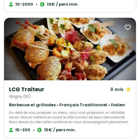
maison, avec des produits frais, de saison livré en contenants
10-2000
•
10€ / pers min.
réutilisables 0 déchet ou recyclables en véhicules éléctriques. Du buffet
bonne franquette au semi-gastro en passant par l'animation culinaire ou
le bar à cocktail nous pourrons vous allouer le bon chef selon vos envies
et votre budget !
LCG Traiteur
8 avis
Grigny (91)
Barbecue et grillades • Français Traditionnel • Italien
Au-delà de vous proposer un menu, nous vous proposons un véritable
savoir-être en mettant en avant le côté humain de façon bienveillante.
Nous tenons à créer cette confiance en vous accompagnant pleinement
afin que vous puissiez être sereins le jour de réception. Il est
15-200
•
15€ / pers min.
indispensable que vous vous sentiez écoutés et dirigés si nécessaire. Ces
valeurs feront la différence et nous y tenons énormément.