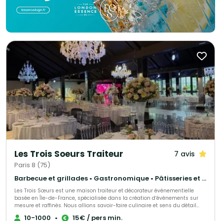
Les Trois Soeurs Traiteur
7 avis
Paris 8 (75)
Barbecue et grillades • Gastronomique • Pâtisseries et desserts
Les Trois Sœurs est une maison traiteur et décorateur événementielle
basée en Île-de-France, spécialisée dans la création d’événements sur
mesure et raffinés. Nous allions savoir-faire culinaire et sens du détail
décoratif pour sublimer mariages, fiançailles et autres célébrations
10-1000
•
15€ / pers min.
privées, tout comme séminaires, inauguration et autre type d'événements