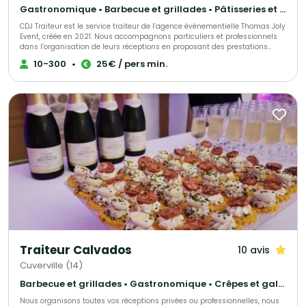
Gastronomique • Barbecue et grillades • Pâtisseries et desserts
CDJ Traiteur est le service traiteur de l’agence événementielle Thomas Joly
Event, créée en 2021. Nous accompagnons particuliers et professionnels
dans l’organisation de leurs réceptions en proposant des prestations
culinaires sur mesure, adaptées à chaque projet. Issu du savoir-faire de
10-300
•
25€ / pers min.
notre agence événementielle, CDJ Traiteur s’inscrit dans une démarche
globale : concevoir des événements qui vous ressemblent. Chaque
réception est pensée dans les moindres détails afin d’offrir une expérience
unique, fidèle à votre image et à vos envies. Notre force réside dans notre
capacité à proposer du sur-mesure. Nous ne travaillons pas à partir de
formules figées : chaque prestation est personnalisée, tant dans la
création des menus que dans la scénographie et l’organisation du
service. Exigence, créativité et sens du détail sont au cœur de notre
approche, avec un seul objectif : faire de votre événement un moment
unique et inoubliable.
Traiteur Calvados
10 avis
Cuverville (14)
Barbecue et grillades • Gastronomique • Crêpes et galettes
Nous organisons toutes vos réceptions privées ou professionnelles, nous