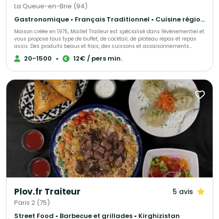
La Queue-en-Brie (94)
Gastronomique • Français Traditionnel • Cuisine régionale
Maison créée en 1975, Maillet Traiteur est spécialisé dans l'évènementiel et
vous propose tous type de buffet, de cocktail, de plateau repas et repas
assis. Des produits beaux et frais, des cuissons et assaisonnements
adaptés, le tout fait maison par notre chef de cuisine expérimenté!
20-1500
•
12€ / pers min.
Recettes élégantes, parfois oubliées et souvent surprenantes, toujours
très savoureuses, Maillet Traiteur associe passion pour la restauration
gastronomique, mais aussi l'expérience de professionnels de
l'organisation de réception.
Plov.fr Traiteur
5 avis
Paris 2 (75)
Street Food • Barbecue et grillades • Kirghizistan