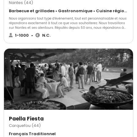
Nantes (44)
Barbecue et grillades • Gastronomique • Cuisine régionale
Nous organisons tout type d’événement, tout est personnalisable et nous
répondrons exactement à tout ce que vous souhaiterez. Nous travaillons
sur Nantes et ses alentours. Réputés depuis 50 ans, nous répondrons à
toutes vos attentes et demandes et nous nous adapterons à toutes vos
1-1000
•
N.C.
exigences. Nous réalisons plus de 40 prestations de plus de 1000 convives
par an. Nous vous ferons profiter de notre expérience et de notre passion.
Nous travaillons avec créativité et inventivité avec des produits de
qualité.
Paella Fiesta
Carquefou (44)
Français Traditionnel