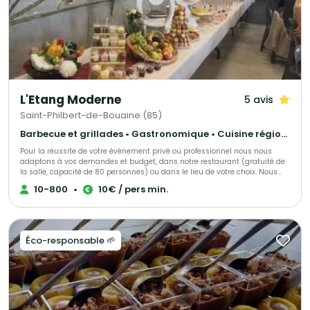
L'Etang Moderne
5 avis
Saint-Philbert-de-Bouaine (85)
Barbecue et grillades • Gastronomique • Cuisine régionale
Pour la réussite de votre événement privé ou professionnel nous nous
adaptons à vos demandes et budget, dans notre restaurant (gratuité de
la salle, capacité de 80 personnes) ou dans le lieu de votre choix. Nous
vous ferons profiter de notre expérience pour le succès de votre réception.
10-800
•
10€ / pers min.
Éco-responsable 🌱