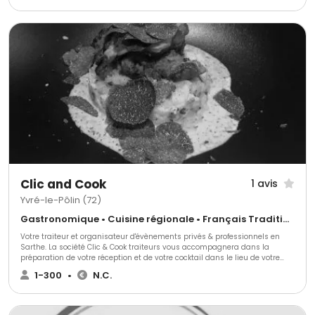
Clic and Cook
1 avis
Yvré-le-Pôlin (72)
Gastronomique • Cuisine régionale • Français Traditionnel
Votre traiteur et organisateur d'évènements privés & professionnels en
Sarthe. La société Clic & Cook traiteurs vous accompagnera dans la
préparation de votre réception et de votre cocktail dans le lieu de votre
choix et de façon personnalisée. Nous avons envie de donner du plaisir et
1-300
•
N.C.
d’offrir des moments de partage gourmands.