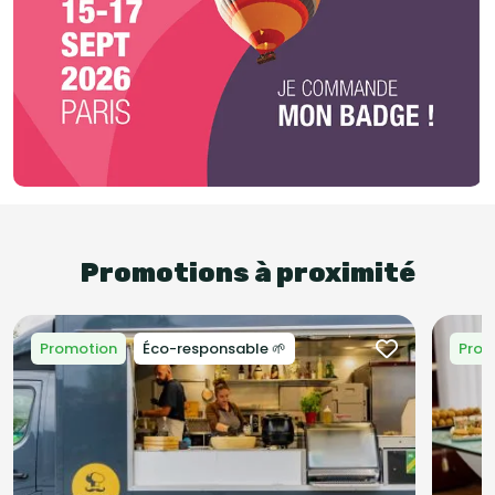
Promotions à proximité
Promotion
Éco-responsable 🌱
Prom