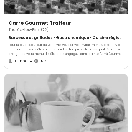
Carre Gourmet Traiteur
Thorée-les-Pins (72)
Barbecue et grillades • Gastronomique • Cuisine régionale
Pour le plus beau jour de votre vie, vous et vos invités méritez ce qu'il y a
de mieux ! Si vous êtes à la recherche d'un prestataire de qualité pour se
charger de votre menu de fête, alors engagez sans crainte Carré Gourmet
Traiteur. Ces experts de la restauration composeront pour vous un
1-1000
•
N.C.
cocktail, un buffet ou repas assis de la plus grande qualité. N'hésitez pas
à prendre contacte avec nous afin que nous élaborions ensemble votre
menu selon vos envies et votre budget.