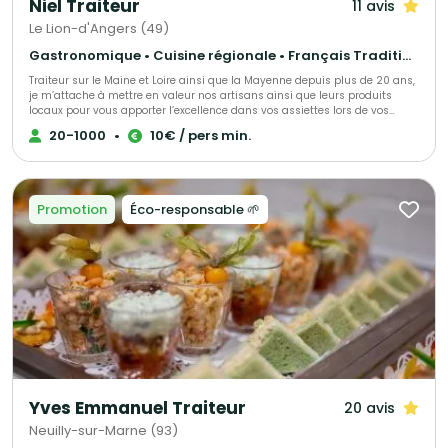
Niel Traiteur
11 avis
Le Lion-d'Angers (49)
Gastronomique • Cuisine régionale • Français Traditionnel
Traiteur sur le Maine et Loire ainsi que la Mayenne depuis plus de 20 ans,
je m’attache à mettre en valeur nos artisans ainsi que leurs produits
locaux pour vous apporter l’excellence dans vos assiettes lors de vos
mariages et autres réceptions. Mr Niel transporte toute l’excellence du
20-1000
•
10€ / pers min.
restaurant gastronomique dans l’univers du traiteur… Une mission
complexe, qui signe l’exigence de la maison.
Promotion
Éco-responsable 🌱
Yves Emmanuel Traiteur
20 avis
Neuilly-sur-Marne (93)