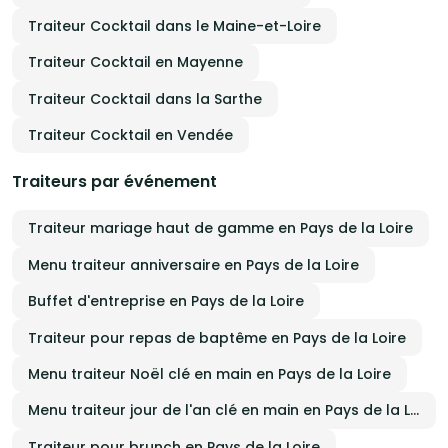
toute la région Vendéenne et au-delà pour faire de votre
événement un moment aussi délicieux qu’inoubliable.
Traiteur Cocktail dans le Maine-et-Loire
Traiteur Cocktail en Mayenne
Traiteur Cocktail dans la Sarthe
Traiteur Cocktail en Vendée
Traiteurs par événement
Traiteur mariage haut de gamme en Pays de la Loire
Menu traiteur anniversaire en Pays de la Loire
Buffet d'entreprise en Pays de la Loire
Traiteur pour repas de baptême en Pays de la Loire
Menu traiteur Noël clé en main en Pays de la Loire
Menu traiteur jour de l'an clé en main en Pays de la Loire
Traiteur pour brunch en Pays de la Loire