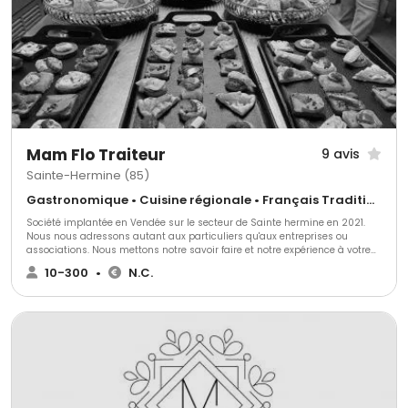
Mam Flo Traiteur
9 avis
Sainte-Hermine (85)
Gastronomique • Cuisine régionale • Français Traditionnel
Société implantée en Vendée sur le secteur de Sainte hermine en 2021.
Nous nous adressons autant aux particuliers qu'aux entreprises ou
associations. Nous mettons notre savoir faire et notre expérience à votre
disposition avec des produits locaux et de saison. A votre écoute, nous
10-300
•
N.C.
mettrons en scène vos réceptions en fonction de vos envies.