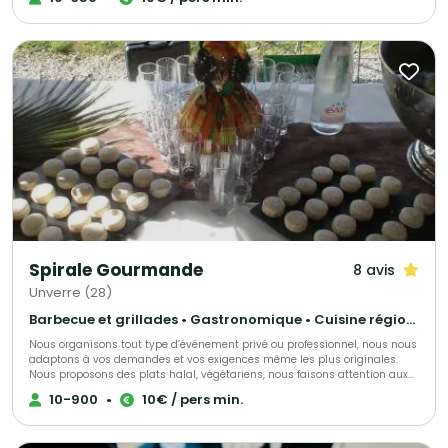
leur expérience pour votre moment unique.
Spirale Gourmande
8 avis
Unverre (28)
Barbecue et grillades • Gastronomique • Cuisine régionale
Nous organisons tout type d’événement privé ou professionnel, nous nous
adaptons à vos demandes et vos exigences même les plus originales.
Nous proposons des plats halal, végétariens, nous faisons attention aux
personnes qui ont des allergies. Nous travaillons nos produits par nos
10-900
•
10€ / pers min.
soins, tout est fait maison dans la créativité et l’inventivité. Tout est
personnalisable et ajustable pour rendre ce moment unique.