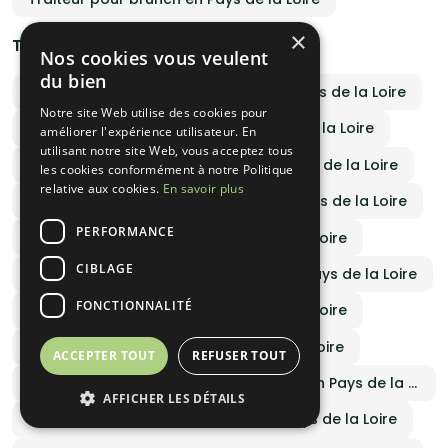
×
Traiteurs par spécialités culinaires
Nos cookies vous veulent
du bien
Formule italienne pour réception en Pays de la Loire
Notre site Web utilise des cookies pour
Traiteur halal autour de moi en Pays de la Loire
améliorer l'expérience utilisateur. En
utilisant notre site Web, vous acceptez tous
Traiteur gastronomique casher en Pays de la Loire
les cookies conformément à notre Politique
relative aux cookies.
En savoir plus
Traiteur africain haut de gamme en Pays de la Loire
PERFORMANCE
Traiteur oriental libanais en Pays de la Loire
CIBLAGE
Saveurs antillaises pour réception en Pays de la Loire
FONCTIONNALITÉ
Devis traiteur vegetarien en Pays de la Loire
Traiteur vegan pas cher en Pays de la Loire
ACCEPTER TOUT
REFUSER TOUT
Traiteur cuisine barbecue et grillades en Pays de la Loire
AFFICHER LES DÉTAILS
Traiteur cuisine gastronomique en Pays de la Loire