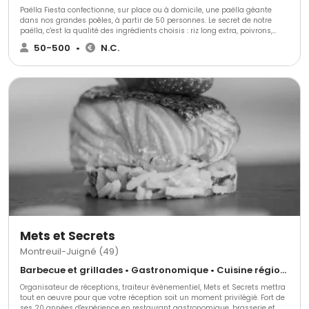
Paëlla Fiesta confectionne, sur place ou à domicile, une paëlla géante
dans nos grandes poêles, à partir de 50 personnes. Le secret de notre
paëlla, c'est la qualité des ingrédients choisis : riz long extra, poivrons,
oignons, chorizo, poulet, moules, encornet, amandes de mer, petits pois,
50-500
•
N.C.
safran, grosses crevettes, langoustines, etc. Notre recette est toujours très
appréciée par l'ensemble des convives. Pendant l'apéritif, vos convives
pourront profiter du spectacle, puisque nous cuisinons devant les invités.
Le service se réalise à partir de la poêle géante. Sur demande, nous vous
donnons des réfèrences de prestations réalisées.
Mets et Secrets
Montreuil-Juigné (49)
Barbecue et grillades • Gastronomique • Cuisine régionale
Organisateur de réceptions, traiteur événementiel, Mets et Secrets mettra
tout en oeuvre pour que votre réception soit un moment privilégié. Fort de
ses 20 années d'expérience en restaurant gastronomique, brasserie et