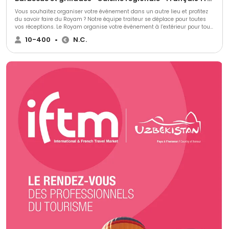
Vous souhaitez organiser votre événement dans un autre lieu et profitez
du savoir faire du Royam ? Notre équipe traiteur se déplace pour toutes
vos réceptions. Le Royam organise votre événement à l’extérieur pour tous
vos anniversaires, mariages, fêtes de famille, cocktails d’entreprises,
10-400
•
N.C.
concerts, salon d’exposants, cocktail dinatoire pour inauguration.
Plusieurs formules proposées : Buffet froid, plats chauds, paella préparée
devant les clients à partir de 16 € / personne !