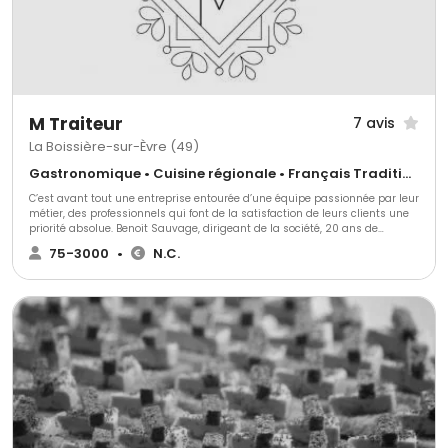
M Traiteur
7 avis
La Boissière-sur-Èvre (49)
Gastronomique • Cuisine régionale • Français Traditionnel
C’est avant tout une entreprise entourée d’une équipe passionnée par leur
métier, des professionnels qui font de la satisfaction de leurs clients une
priorité absolue. Benoit Sauvage, dirigeant de la société, 20 ans de
carrière dans l’évènement, dont 15 ans en tant que directeur de salle au
75-3000
•
N.C.
sein du Val d’Evre Traiteur, décide à l’arrêt de l’activité de cette entreprise
de créer “M Traiteur” et de mettre à profit toute son expérience. Nous vous
aidons à organiser vos événements et nous vous proposons un service
traiteur afin d'assurer un repas de qualité. Nos cocktails et repas sont
réalisés dans leur globalité par nos équipes ; produits frais arrivés bruts
et cuisinés. Les produits frais ne sont achetés qu’en fonction des
fabrications prévues.