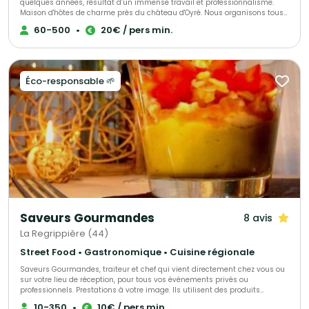
quelques années, résultat d’un immense travail et professionnalisme.
Maison d'hôtes de charme près du château d'Oyré. Nous organisons tous
vos événements privés ou professionnel grâce à notre maîtrise en tant
60-500
•
20€ / pers min.
que traiteur, nous nous adapterons à vos demandes et vos exigences en
vous proposant divers choix et formules.
Éco-responsable 🌱
Saveurs Gourmandes
8 avis
La Regrippière (44)
Street Food • Gastronomique • Cuisine régionale
Saveurs Gourmandes, traiteur et chef qui vient directement chez vous ou
sur votre lieu de réception, pour tous vos événements privés ou
professionnels. Prestations à votre image. Ils utilisent des produits
saisonniers et tout est fait maison. Ils vous feront partager leur passion et
10-350
•
10€ / pers min.