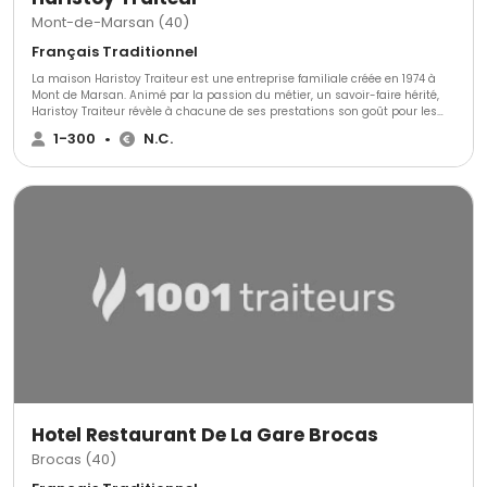
Mont-de-Marsan (40)
Français Traditionnel
La maison Haristoy Traiteur est une entreprise familiale créée en 1974 à
Mont de Marsan. Animé par la passion du métier, un savoir-faire hérité,
Haristoy Traiteur révèle à chacune de ses prestations son goût pour les
bonnes choses et son envie de les faire partager avec professionnalisme
1-300
•
N.C.
et générosité.
Hotel Restaurant De La Gare Brocas
Brocas (40)