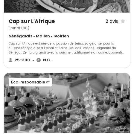
Cap sur L'Afrique
2 avis
Épinal (88)
Sénégalais • Malien • Ivoirien
Cap sur l’Afrique est née de la passion de Zeina, sa gérante, pour la
cuisine sénégalaise à Épinal et Saint-Dié-des-Vosges. Originaire du
Sénégal, Zeina a grandi avec la cuisine traditionnelle africaine, apprentie
dès son enfance aux côtés de sa grand-mère Dieynaba. Zeina a
25-300
•
N.C.
perfectionné ses compétences culinaires par une formation
professionnelle en cuisine et service en salle. Diplôme en poche, elle a
travaillé avec divers traiteurs et restaurateurs renommés des Vosges,
consolidant ainsi son expertise. Encouragée par les retours positifs et le
soutien de ses proches, Zeina a fondé en 2012 "Les Saveurs de la Terenga",
Éco-responsable 🌱
un service de traiteur africain pour mariages, anniversaires et repas
associatifs. Son activité s'est étendue à un service de plats à emporter,
appréciés par les amateurs de cuisine exotique et épicée.