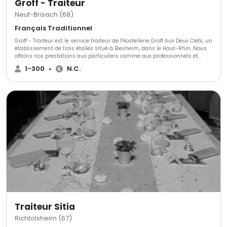
Groff - Traiteur
Neuf-Brisach (68)
Français Traditionnel
Groff - Traiteur est le service traiteur de l'Hostellerie Groff Aux Deux Clefs, un
établissement de trois étoiles situé à Biesheim, dans le Haut-Rhin. Nous
offrons nos prestations aux particuliers comme aux professionnels et
organisons cocktails, buffets et repas pour tous vos événements. Notre
1-300
•
N.C.
maison peut recevoir de 20 à 120 convives lors de fêtes de famille,
baptêmes, communions, mariages et réceptions. De plus, nous disposons
d'une salle de séminaire pour 12 personnes, équipée avec tout le matériel
dont vous aurez besoin. Notre restaurant est doté d'une carte qui change
à chaque saison et vous pourrez y découvrir notre cuisine gastronomique
et régionale.
Traiteur Sitia
Richtolsheim (67)