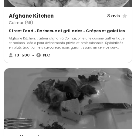
Afghane Kitchen
8 avis
Colmar (68)
Street Food • Barbecue et grillades • Crêpes et galettes
Afghane Kitchen, traiteur afghan à Colmar, offre une cuisine authentique
et maison, idéale pour événements privés et professionnels. Spécialisés
en plats traditionnels savoureux, nous garantissons un service sur-
mesure et une flexibilité remarquable. Notre objectif est de transformer
10-500
•
N.C.
chaque événement en une expérience culinaire unique et mémorable.