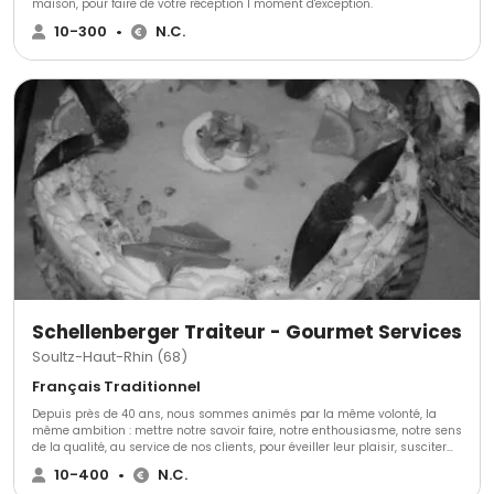
maison, pour faire de votre réception 1 moment d'exception.
10-300
•
N.C.
Schellenberger Traiteur - Gourmet Services
Soultz-Haut-Rhin (68)
Français Traditionnel
Depuis près de 40 ans, nous sommes animés par la même volonté, la
même ambition : mettre notre savoir faire, notre enthousiasme, notre sens
de la qualité, au service de nos clients, pour éveiller leur plaisir, susciter
des émotions, les satisfaire. Fraîcheur, choix et qualité des produits,
10-400
•
N.C.
contrôle de la traçabilité, originalité et maîtrise des recettes, respect de la