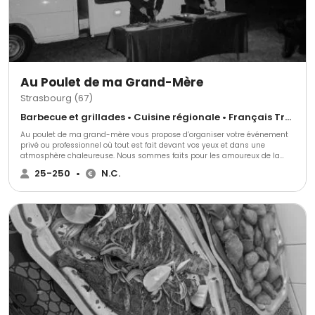
Au Poulet de ma Grand-Mère
Strasbourg (67)
Barbecue et grillades • Cuisine régionale • Français Traditionnel
Au poulet de ma grand-mère vous propose d’organiser votre événement
privé ou professionnel où tout est fait devant vos yeux et dans une
atmosphère chaleureuse. Nous sommes faits pour les amoureux de la
bonne viande, spécialiste de la grillage, barbecue… Nous préparons tout
25-250
•
N.C.
dans le lieu que vous aurez choisi au regard de tous pour un moment
unique.