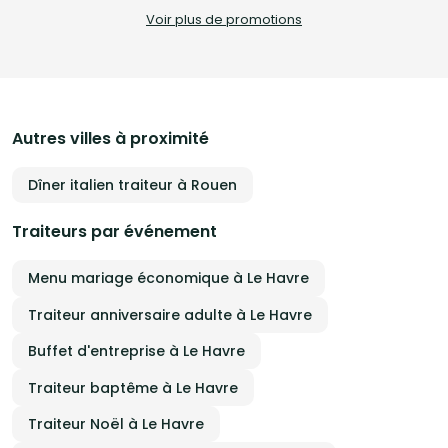
expérience culi
Voir plus de promotions
proposon
livraiso
recettes
🚚 La pr
qui fer
chaleureux
point d’
proposer
Autres villes à proximité
menu : 
desserts
inconto
Dîner italien traiteur à Rouen
de parmesan d
toute l
événeme
Traiteurs par événement
Menu mariage économique à Le Havre
Traiteur anniversaire adulte à Le Havre
Buffet d'entreprise à Le Havre
Traiteur baptême à Le Havre
Traiteur Noël à Le Havre