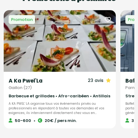
Promotion
Prom
A Ka Pwel'La
Baff
23 avis
Gaillon (27)
Parne
Barbecue et grillades • Afro-caribéen • Antillais
Street
A KA PWEL' LA organise tous vos événements privés ou
Baffetti
professionnels en répondant à toutes vos demandes et vos
partage
exigences, ils interviennent directement chez vous en
génération 
préparant les plats dont tous les produits sont frais et antillais.
invités 
50-600
•
20€ / pers min.
30
Tout est personnalisable et ajustable selon vos envies.
traiteu
moderne et ple
raffiné
convive