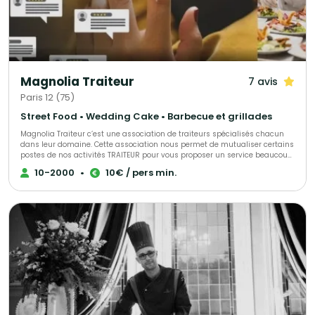
maison comme le célèbre tiramisù. 🔥 Notre incontournable show
culinaire avec les pâtes dans une meule de parmesan devant vos invités
! 📍Nous nous déplaçons sur toute la région Vendéenne et au-delà pour
faire de votre événement un moment aussi délicieux qu’inoubliable.
Magnolia Traiteur
7 avis
Paris 12 (75)
Street Food • Wedding Cake • Barbecue et grillades
Magnolia Traiteur c’est une association de traiteurs spécialisés chacun
dans leur domaine. Cette association nous permet de mutualiser certains
postes de nos activités TRAITEUR pour vous proposer un service beaucoup
plus performant à tous les niveaux, LES AVANTAGES pour mieux vous
10-2000
•
10€ / pers min.
servir : - Un standard commun pour une réponse immédiate à vos
demandes de devis - Des partenaires sélectionnés qui pourront répondre
à toutes vos demandes complémentaires sur le devis « multi-choix » que
nous vous enverrons. - Une qualité de produits irréprochables (consulter
les centaines d’avis de nos clients sur Magnolia Traiteur) - Les achats de
matières premières de base mutualisées pour des coûts optimisés sur
nos devis - Des frais de publicité partagés pour descendre nos charges
fixes et vous proposer les meilleurs tarifs. - Une offre plus large avec un
seul interlocuteur « Magnolia Traiteur» - Des devis complet avec grâce à
nos partenaires « complémentaires » et spécialistes de l’événementiel,
avec toutes les options en complément que vous désirerez comme : Un
lieu, du matériel de location, de la sonorisation, du personnel de service,
un DJ, un photobooth, une location de verre, des jeux de lumières, etc… - Et
pour finir et surtout grâce à tout cela, vous l’aurez compris …des tarifs