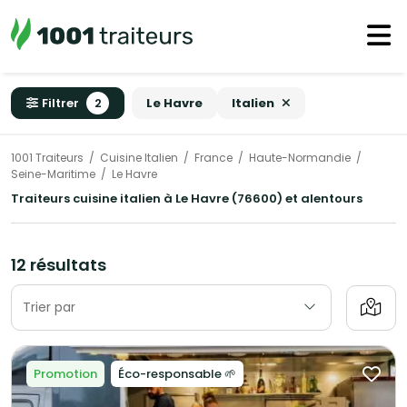
Filtrer
2
Le Havre
Italien
1001 Traiteurs
Cuisine Italien
France
Haute-Normandie
Seine-Maritime
Le Havre
Traiteurs cuisine italien à Le Havre (76600) et alentours
12 résultats
Trier par
Promotion
Éco-responsable 🌱