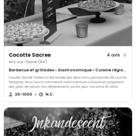
Cocotte Sacree
4 avis
Ivry-sur-Seine (94)
Barbecue et grillades • Gastronomique • Cuisine régionale
Cocotte Sacrée Traiteur a été fondée par deux amis passionnés de cuisine
française. Nous avons commencé notre aventure culinaire en proposant
des plats de saison lors d'événements privés pour nos amis et notre
famille. Forts de l'enthousiasme de nos convives, nous avons décidé de
20-1000
•
N.C.
créer notre entreprise de traiteur événementiel.