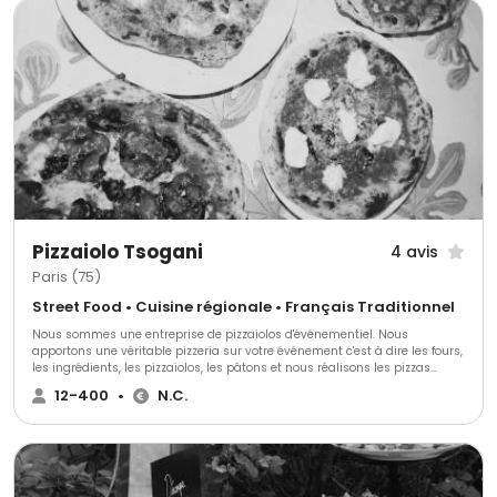
Pizzaiolo Tsogani
4 avis
Paris (75)
Street Food • Cuisine régionale • Français Traditionnel
Nous sommes une entreprise de pizzaiolos d'événementiel. Nous
apportons une véritable pizzeria sur votre événement c'est à dire les fours,
les ingrédients, les pizzaiolos, les pâtons et nous réalisons les pizzas
devant vos convives tout au long de l'événement !
12-400
•
N.C.